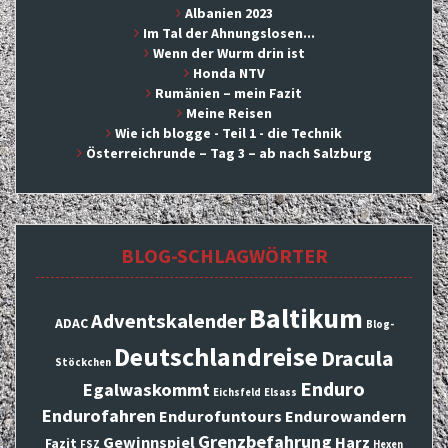
Albanien 2023
Im Tal der Ahnungslosen...
Wenn der Wurm drin ist
Honda NTV
Rumänien – mein Fazit
Meine Reisen
Wie ich blogge - Teil 1 - die Technik
Österreichrunde – Tag 3 – ab nach Salzburg
BLOG-SCHLAGWÖRTER
Baltikum
Adventskalender
ADAC
Blog-
Deutschlandreise
Dracula
Stöckchen
Enduro
Egalwaskommt
Eichsfeld
Elsass
Endurofahren
Endurofuntours
Endurowandern
Grenzbefahrung
Gewinnspiel
Harz
Fazit
FSZ
Hexen