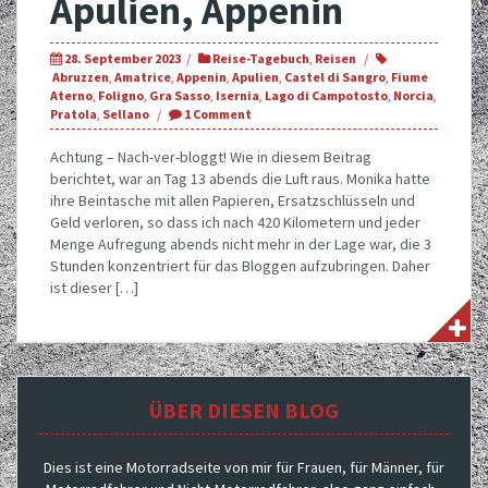
Apulien, Appenin
28. September 2023
Reise-Tagebuch
,
Reisen
Abruzzen
,
Amatrice
,
Appenin
,
Apulien
,
Castel di Sangro
,
Fiume
Aterno
,
Foligno
,
Gra Sasso
,
Isernia
,
Lago di Campotosto
,
Norcia
,
Pratola
,
Sellano
1 Comment
Achtung – Nach-ver-bloggt! Wie in diesem Beitrag
berichtet, war an Tag 13 abends die Luft raus. Monika hatte
ihre Beintasche mit allen Papieren, Ersatzschlüsseln und
Geld verloren, so dass ich nach 420 Kilometern und jeder
Menge Aufregung abends nicht mehr in der Lage war, die 3
Stunden konzentriert für das Bloggen aufzubringen. Daher
ist dieser […]
ÜBER DIESEN BLOG
Dies ist eine Motorradseite von mir für Frauen, für Männer, für