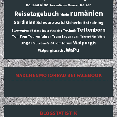
Kino
Holland
Reisen
Kurvenfieber
Masuren
rumänien
Reisetagebuch
Rhein
Sardinien
Schwarzwald
Sicherheitstraining
Tettenborn
Slowenien
Technik
Stefans Endurotraining
TomTom
Tourenfahrer
Transfagarasan
Triumph
Umfallera
Walpurgis
Ungarn
V-Stromforum
Usedom
WaPu
Walpurgisnacht
MÄDCHENMOTORRAD BEI FACEBOOK
BLOGSTATISTIK