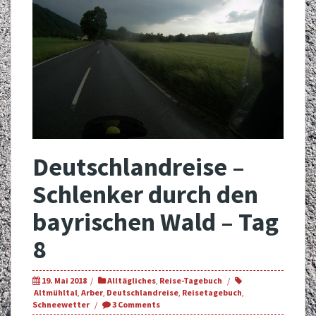
Deutschlandreise –
Schlenker durch den
bayrischen Wald – Tag
8
19. Mai 2018
Alltägliches
,
Reise-Tagebuch
Altmühltal
,
Arber
,
Deutschlandreise
,
Reisetagebuch
,
Schneewetter
3 Comments