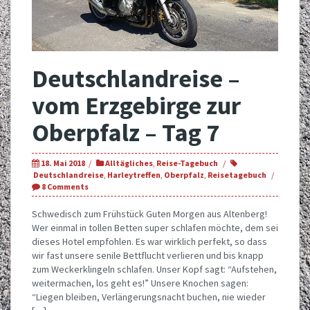
Deutschlandreise –
vom Erzgebirge zur
Oberpfalz – Tag 7
18. Mai 2018
Alltägliches
,
Reise-Tagebuch
Deutschlandreise
,
Harleytreffen
,
Oberpfalz
,
Reisetagebuch
8 Comments
Schwedisch zum Frühstück Guten Morgen aus Altenberg!
Wer einmal in tollen Betten super schlafen möchte, dem sei
dieses Hotel empfohlen. Es war wirklich perfekt, so dass
wir fast unsere senile Bettflucht verlieren und bis knapp
zum Weckerklingeln schlafen. Unser Kopf sagt: “Aufstehen,
weitermachen, los geht es!” Unsere Knochen sagen:
“Liegen bleiben, Verlängerungsnacht buchen, nie wieder