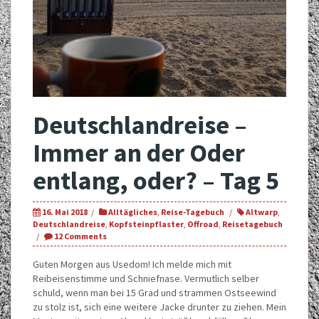
Deutschlandreise –
Immer an der Oder
entlang, oder? – Tag 5
16. Mai 2018
Alltägliches
,
Reise-Tagebuch
Altwarp
,
Deutschlandreise
,
Kopfsteinpflaster
,
Offroad
,
Reisetagebuch
12 Comments
Guten Morgen aus Usedom! Ich melde mich mit
Reibeisenstimme und Schniefnase. Vermutlich selber
schuld, wenn man bei 15 Grad und strammen Ostseewind
zu stolz ist, sich eine weitere Jacke drunter zu ziehen. Mein