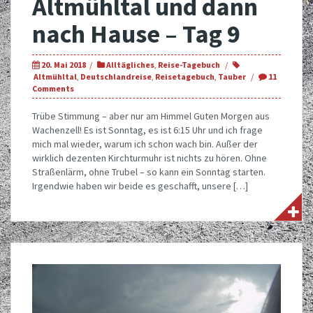
Altmühltal und dann
nach Hause – Tag 9
20. Mai 2018
Alltägliches
,
Reise-Tagebuch
Altmühltal
,
Deutschlandreise
,
Reisetagebuch
,
Tauber
11
Comments
Trübe Stimmung – aber nur am Himmel Guten Morgen aus
Wachenzell! Es ist Sonntag, es ist 6:15 Uhr und ich frage
mich mal wieder, warum ich schon wach bin. Außer der
wirklich dezenten Kirchturmuhr ist nichts zu hören. Ohne
Straßenlärm, ohne Trubel – so kann ein Sonntag starten.
Irgendwie haben wir beide es geschafft, unsere […]