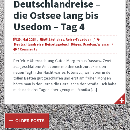
Deutschlandreise –
die Ostsee lang bis
Usedom – Tag 4
15. Mai 2018
Alltägliches
,
Reise-Tagebuch
Deutschlandreise
,
Reisetagebuch
,
Rügen
,
Usedom
,
Wismar
4 Comments
Perfekte Übernachtung Guten Morgen aus Dassow. Zwei
ausgeschlafene Amazonen melden sich zurück in den
neuen Tag! In der Nacht war es totenstill, wir haben in den
tollen Betten gut geschlafen und erst am frühen Morgen
hörte man in der Ferne die Geräusche der Straße. Ich habe
mich nach drei Tagen aber genug mit Monika […]
Posts
OLDER POSTS
navigation