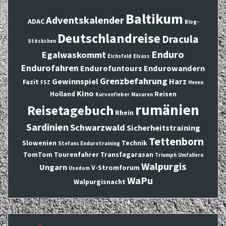
Baltikum
Adventskalender
ADAC
Blog-
Deutschlandreise
Dracula
Stöckchen
Enduro
Egalwaskommt
Eichsfeld
Elsass
Endurofahren
Endurofuntours
Endurowandern
Grenzbefahrung
Gewinnspiel
Harz
Fazit
FSZ
Hexen
Kino
Holland
Reisen
Kurvenfieber
Masuren
rumänien
Reisetagebuch
Rhein
Sardinien
Schwarzwald
Sicherheitstraining
Tettenborn
Slowenien
Technik
Stefans Endurotraining
TomTom
Tourenfahrer
Transfagarasan
Triumph
Umfallera
Walpurgis
Ungarn
V-Stromforum
Usedom
WaPu
Walpurgisnacht