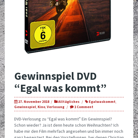
Gewinnspiel DVD
“Egal was kommt”
27. November 2018
Alltägliches
Egalwaskommt
,
Gewinnspiel
,
Kino
,
Verlosung
1 Comment
DVD-Verlosung zu “Egal was kommt” Ein Gewinnspiel?
Schon wieder? Ja ist denn heute schon Weihnachten? Ich
habe mir den Film mehrfach angesehen und bin immer noch
ganz begeistert. Bei den Vorstellungen, bei denen Christian