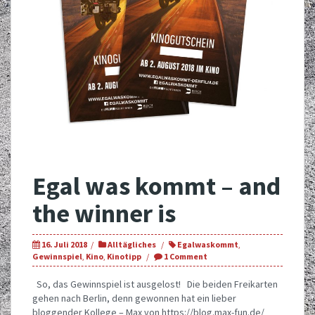
Egal was kommt – and
the winner is
16. Juli 2018
Alltägliches
Egalwaskommt
,
Gewinnspiel
,
Kino
,
Kinotipp
1 Comment
So, das Gewinnspiel ist ausgelost! Die beiden Freikarten
gehen nach Berlin, denn gewonnen hat ein lieber
bloggender Kollege – Max von https://blog.max-fun.de/