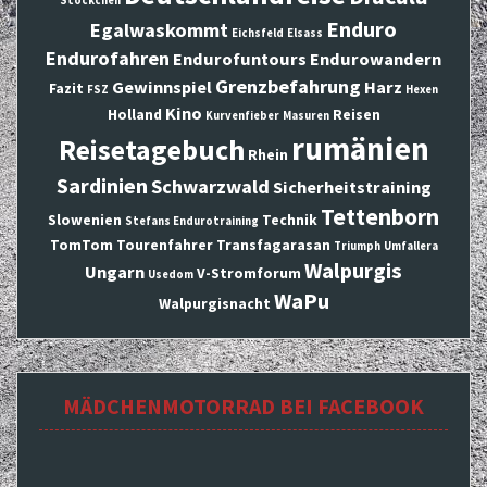
Stöckchen
Enduro
Egalwaskommt
Eichsfeld
Elsass
Endurofahren
Endurofuntours
Endurowandern
Grenzbefahrung
Gewinnspiel
Harz
Fazit
FSZ
Hexen
Kino
Holland
Reisen
Kurvenfieber
Masuren
rumänien
Reisetagebuch
Rhein
Sardinien
Schwarzwald
Sicherheitstraining
Tettenborn
Slowenien
Technik
Stefans Endurotraining
TomTom
Tourenfahrer
Transfagarasan
Triumph
Umfallera
Walpurgis
Ungarn
V-Stromforum
Usedom
WaPu
Walpurgisnacht
MÄDCHENMOTORRAD BEI FACEBOOK