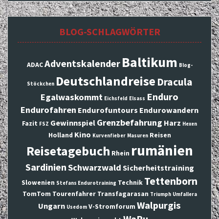
BLOG-SCHLAGWÖRTER
Baltikum
Adventskalender
ADAC
Blog-
Deutschlandreise
Dracula
Stöckchen
Enduro
Egalwaskommt
Eichsfeld
Elsass
Endurofahren
Endurofuntours
Endurowandern
Grenzbefahrung
Gewinnspiel
Harz
Fazit
FSZ
Hexen
Kino
Holland
Reisen
Kurvenfieber
Masuren
rumänien
Reisetagebuch
Rhein
Sardinien
Schwarzwald
Sicherheitstraining
Tettenborn
Slowenien
Technik
Stefans Endurotraining
TomTom
Tourenfahrer
Transfagarasan
Triumph
Umfallera
Walpurgis
Ungarn
V-Stromforum
Usedom
WaPu