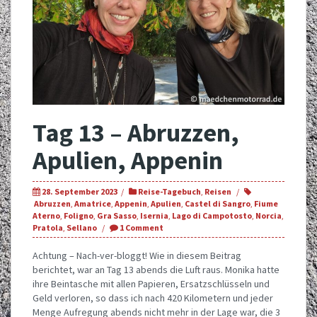
Tag 13 – Abruzzen,
Apulien, Appenin
28. September 2023
Reise-Tagebuch
,
Reisen
Abruzzen
,
Amatrice
,
Appenin
,
Apulien
,
Castel di Sangro
,
Fiume
Aterno
,
Foligno
,
Gra Sasso
,
Isernia
,
Lago di Campotosto
,
Norcia
,
Pratola
,
Sellano
1 Comment
Achtung – Nach-ver-bloggt! Wie in diesem Beitrag
berichtet, war an Tag 13 abends die Luft raus. Monika hatte
ihre Beintasche mit allen Papieren, Ersatzschlüsseln und
Geld verloren, so dass ich nach 420 Kilometern und jeder
Menge Aufregung abends nicht mehr in der Lage war, die 3