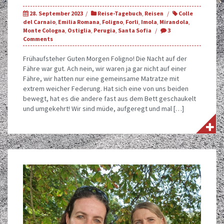
28. September 2023
Reise-Tagebuch
,
Reisen
Colle
del Carnaio
,
Emilia Romana
,
Foligno
,
Forli
,
Imola
,
Mirandola
,
Monte Cologna
,
Ostiglia
,
Perugia
,
Santa Sofia
3
Comments
Frühaufsteher Guten Morgen Foligno! Die Nacht auf der
Fähre war gut. Ach nein, wir waren ja gar nicht auf einer
Fähre, wir hatten nur eine gemeinsame Matratze mit
extrem weicher Federung. Hat sich eine von uns beiden
bewegt, hat es die andere fast aus dem Bett geschaukelt
und umgekehrt! Wir sind müde, aufgeregt und mal […]