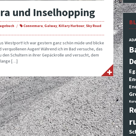
ra und Inselhopping
B
Tagebuch
Connemara
,
Galway
,
Killary Harbour
,
Sky Road
AD
s Westport! Ich war gestern ganz schön müde und blicke
B
d verquollenen Augen! Während ich im Bad versuche, das
zu den Schultern in ihrer Gepäckrolle und versucht, dem
D
 lange […]
Eg
En
En
Gr
Kurv
R
r
Sc