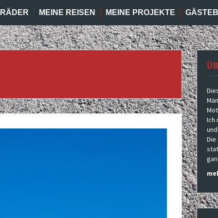
RRÄDER
MEINE REISEN
MEINE PROJEKTE
GÄSTE
ÜB
Die
Män
Moto
Ich
und
Die
sta
gan
meh