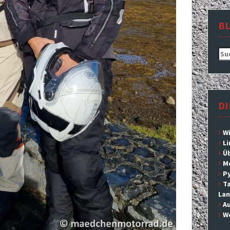
B
Suc
nac
DI
Wi
L
Ü
M
P
Ta
Lan
Au
We