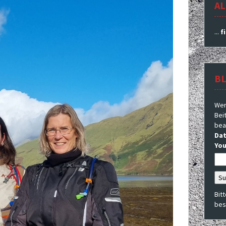
AL
...
f
B
Wer
Beit
bea
Dat
You
Bit
bes