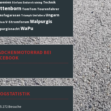
wenien
Technik
Stefans Endurotraining
ttenborn
TomTom
Tourenfahrer
Ungarn
nsfagarasan
Triumph
Umfallera
Walpurgis
V-Stromforum
dom
WaPu
purgisnacht
ÄDCHENMOTORRAD BEI
ACEBOOK
OGSTATISTIK
5.272 Besuche