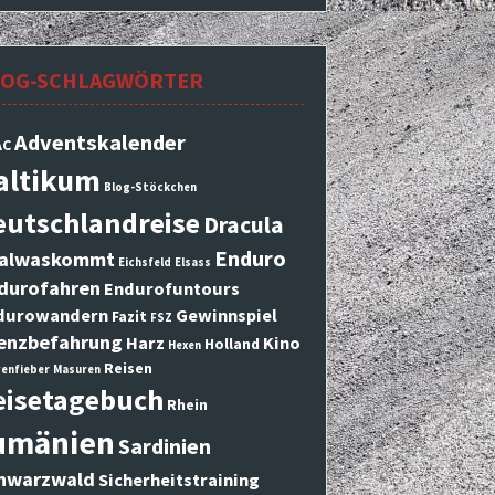
LOG-SCHLAGWÖRTER
Adventskalender
AC
altikum
Blog-Stöckchen
eutschlandreise
Dracula
Enduro
alwaskommt
Eichsfeld
Elsass
durofahren
Endurofuntours
durowandern
Gewinnspiel
Fazit
FSZ
enzbefahrung
Harz
Kino
Holland
Hexen
Reisen
enfieber
Masuren
eisetagebuch
Rhein
umänien
Sardinien
hwarzwald
Sicherheitstraining