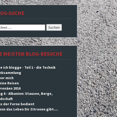
LOG-SUCHE
hen
h:
E MEISTEN BLOG-BESUCHE
e ich blogge - Teil 1 - die Technik
inksammlung
ber mich
eine Reisen
yrenäen 2016
g 6 - Albanien: Stausee, Berge,
dschaft
s der Ferne bedient
nn das Leben Dir Zitronen gibt....