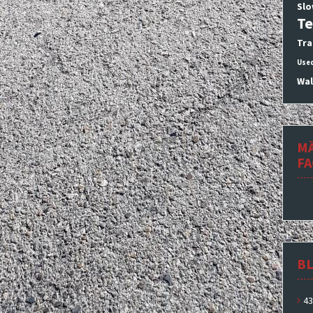
Slo
Te
Tra
Use
Wal
M
F
BL
43