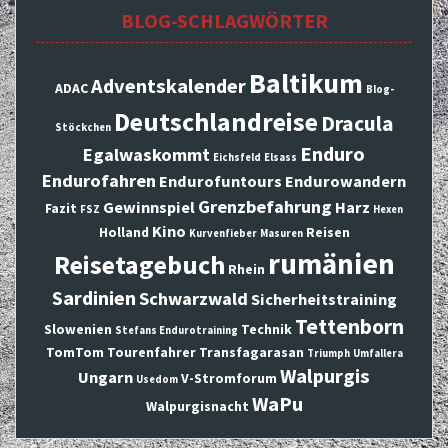
BLOG-SCHLAGWÖRTER
Baltikum
Adventskalender
ADAC
Blog-
Deutschlandreise
Dracula
Stöckchen
Enduro
Egalwaskommt
Eichsfeld
Elsass
Endurofahren
Endurofuntours
Endurowandern
Grenzbefahrung
Gewinnspiel
Harz
Fazit
FSZ
Hexen
Kino
Holland
Reisen
Kurvenfieber
Masuren
rumänien
Reisetagebuch
Rhein
Sardinien
Schwarzwald
Sicherheitstraining
Tettenborn
Slowenien
Technik
Stefans Endurotraining
TomTom
Tourenfahrer
Transfagarasan
Triumph
Umfallera
Walpurgis
Ungarn
V-Stromforum
Usedom
WaPu
Walpurgisnacht