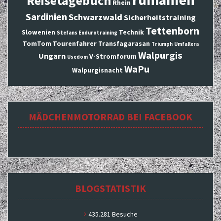
Reisetagebuch
Rhein
Sardinien
Schwarzwald
Sicherheitstraining
Tettenborn
Slowenien
Technik
Stefans Endurotraining
TomTom
Tourenfahrer
Transfagarasan
Triumph
Umfallera
Walpurgis
Ungarn
V-Stromforum
Usedom
WaPu
Walpurgisnacht
MÄDCHENMOTORRAD BEI FACEBOOK
BLOGSTATISTIK
435.281 Besuche