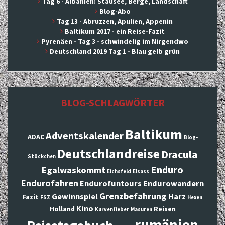
Tag 6 - Albanien: Stausee, Berge, Landschaft
Blog-Abo
Tag 13 - Abruzzen, Apulien, Appenin
Baltikum 2017 - ein Reise-Fazit
Pyrenäen - Tag 3 - schwindelig im Nirgendwo
Deutschland 2019 Tag 1 - Blau gelb grün
BLOG-SCHLAGWÖRTER
Baltikum
Adventskalender
ADAC
Blog-
Deutschlandreise
Dracula
Stöckchen
Enduro
Egalwaskommt
Eichsfeld
Elsass
Endurofahren
Endurofuntours
Endurowandern
Grenzbefahrung
Gewinnspiel
Harz
Fazit
FSZ
Hexen
Kino
Holland
Reisen
Kurvenfieber
Masuren
rumänien