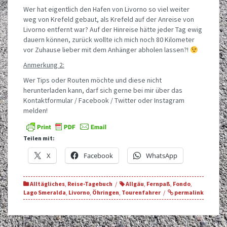
Wer hat eigentlich den Hafen von Livorno so viel weiter
weg von Krefeld gebaut, als Krefeld auf der Anreise von
Livorno entfernt war? Auf der Hinreise hätte jeder Tag ewig
dauern können, zurück wollte ich mich noch 80 Kilometer
vor Zuhause lieber mit dem Anhänger abholen lassen?!
Anmerkung 2:
Wer Tips oder Routen möchte und diese nicht
herunterladen kann, darf sich gerne bei mir über das
Kontaktformular / Facebook / Twitter oder Instagram
melden!
Teilen mit:
X
Facebook
WhatsApp
Alltägliches
,
Reise-Tagebuch
Allgäu
,
Fernpaß
,
Fondo
,
Lago Smeralda
,
Livorno
,
Öhringen
,
Tourenfahrer
permalink