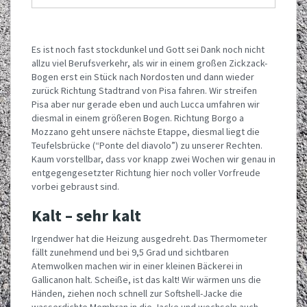
Es ist noch fast stockdunkel und Gott sei Dank noch nicht
allzu viel Berufsverkehr, als wir in einem großen Zickzack-
Bogen erst ein Stück nach Nordosten und dann wieder
zurück Richtung Stadtrand von Pisa fahren. Wir streifen
Pisa aber nur gerade eben und auch Lucca umfahren wir
diesmal in einem größeren Bogen. Richtung Borgo a
Mozzano geht unsere nächste Etappe, diesmal liegt die
Teufelsbrücke (“Ponte del diavolo”) zu unserer Rechten.
Kaum vorstellbar, dass vor knapp zwei Wochen wir genau in
entgegengesetzter Richtung hier noch voller Vorfreude
vorbei gebraust sind.
Kalt – sehr kalt
Irgendwer hat die Heizung ausgedreht. Das Thermometer
fällt zunehmend und bei 9,5 Grad und sichtbaren
Atemwolken machen wir in einer kleinen Bäckerei in
Gallicanon halt. Scheiße, ist das kalt! Wir wärmen uns die
Händen, ziehen noch schnell zur Softshell-Jacke die
wasserdichte Membran in die Jacke und wechseln auch