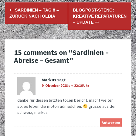
Post
SARDINIEN – TAG 8 –
BLOGPOST-STENO:
navigation
ZURÜCK NACH OLBIA
KREATIVE REPARATUREN
– UPDATE
15 comments on “
Sardinien –
Abreise – Gesamt
”
Markus
sagt:
9. Oktober 2018 um 22:16 Uhr
danke für diesen letzten tollen bericht. macht weiter
so. es leben die motorradmädchen.
grüsse aus der
schweiz, markus
Antworten