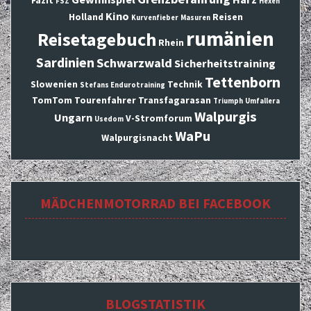
Fazit
FSZ
Hexen
Kino
Holland
Reisen
Kurvenfieber
Masuren
rumänien
Reisetagebuch
Rhein
Sardinien
Schwarzwald
Sicherheitstraining
Tettenborn
Slowenien
Technik
Stefans Endurotraining
TomTom
Tourenfahrer
Transfagarasan
Triumph
Umfallera
Walpurgis
Ungarn
V-Stromforum
Usedom
WaPu
Walpurgisnacht
MÄDCHENMOTORRAD BEI FACEBOOK
BLOGSTATISTIK