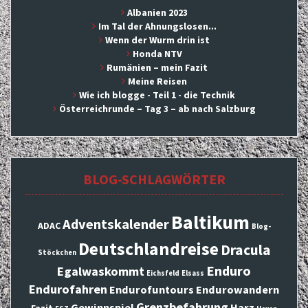
Albanien 2023
Im Tal der Ahnungslosen...
Wenn der Wurm drin ist
Honda NTV
Rumänien – mein Fazit
Meine Reisen
Wie ich blogge - Teil 1 - die Technik
Österreichrunde – Tag 3 – ab nach Salzburg
BLOG-SCHLAGWÖRTER
Baltikum
Adventskalender
ADAC
Blog-
Deutschlandreise
Dracula
Stöckchen
Enduro
Egalwaskommt
Eichsfeld
Elsass
Endurofahren
Endurofuntours
Endurowandern
Grenzbefahrung
Gewinnspiel
Harz