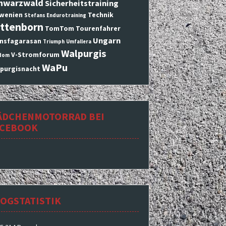
hwarzwald
Sicherheitstraining
wenien
Technik
Stefans Endurotraining
ttenborn
TomTom
Tourenfahrer
Ungarn
nsfagarasan
Triumph
Umfallera
Walpurgis
V-Stromforum
dom
WaPu
purgisnacht
ÄDCHENMOTORRAD BEI
ACEBOOK
OGSTATISTIK