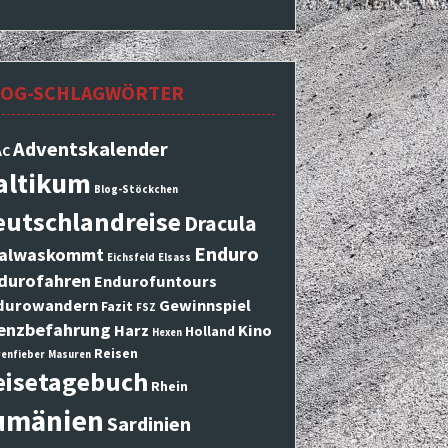
LOG-SCHLAGWÖRTER
Adventskalender
AC
altikum
Blog-Stöckchen
eutschlandreise
Dracula
Enduro
alwaskommt
Eichsfeld
Elsass
durofahren
Endurofuntours
durowandern
Gewinnspiel
Fazit
FSZ
enzbefahrung
Harz
Kino
Holland
Hexen
Reisen
enfieber
Masuren
eisetagebuch
Rhein
umänien
Sardinien