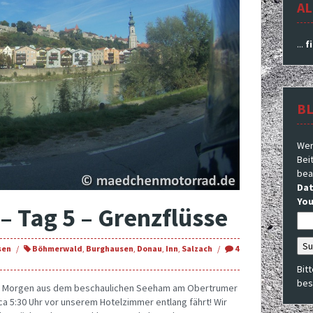
AL
...
f
B
Wer
Beit
bea
Dat
You
– Tag 5 – Grenzflüsse
sen
Böhmerwald
,
Burghausen
,
Donau
,
Inn
,
Salzach
4
Bit
bes
en Morgen aus dem beschaulichen Seeham am Obertrumer
t ca 5:30 Uhr vor unserem Hotelzimmer entlang fährt! Wir