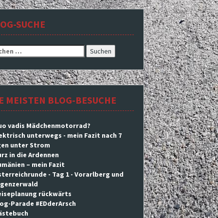
LOG-SUCHE
hen
h:
E MEISTEN BLOG-BESUCHE
uo vadis Mädchenmotorrad?
ektrisch unterwegs - mein Fazit nach 7
en unter Strom
rz in die Ardennen
mänien – mein Fazit
terreichrunde - Tag 1 - Vorarlberg und
egenzerwald
eiseplanung rückwärts
log-Parade #EDderArsch
ästebuch