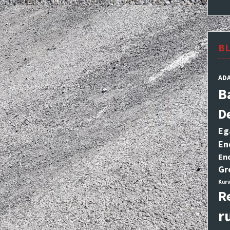
B
AD
B
D
Eg
En
En
Gr
Kurv
R
r