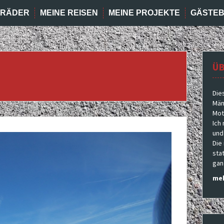
RRÄDER
MEINE REISEN
MEINE PROJEKTE
GÄSTE
ÜB
Die
Män
Moto
Ich
und
Die
sta
gan
meh