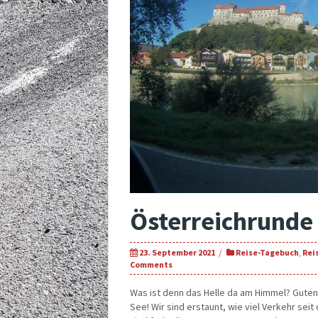
Österreichrunde 
23. September 2021
Reise-Tagebuch
,
Rei
Comments
Was ist denn das Helle da am Himmel? Gut
See! Wir sind erstaunt, wie viel Verkehr sei