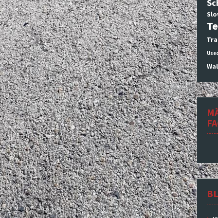
Sc
Slo
Te
Tra
Use
Wal
M
F
BL