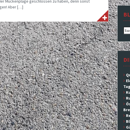
 der Mückenplage geschlossen zu haben, denn sonst
gen! Aber […]
B
Suc
nac
DI
Q
El
Tag
Ku
Ru
Ös
Br
R
B
G