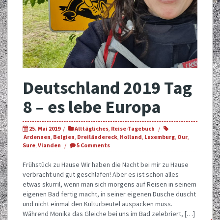
Deutschland 2019 Tag
8 – es lebe Europa
25. Mai 2019
Alltägliches
,
Reise-Tagebuch
Ardennen
,
Belgien
,
Dreiländereck
,
Holland
,
Luxemburg
,
Our
,
Sure
,
Vianden
5 Comments
Frühstück zu Hause Wir haben die Nacht bei mir zu Hause
verbracht und gut geschlafen! Aber es ist schon alles
etwas skurril, wenn man sich morgens auf Reisen in seinem
eigenen Bad fertig macht, in seiner eigenen Dusche duscht
und nicht einmal den Kulturbeutel auspacken muss.
Während Monika das Gleiche bei uns im Bad zelebriert, […]