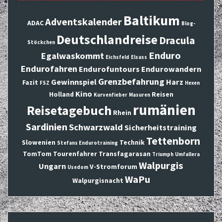
Baltikum
Adventskalender
ADAC
Blog-
Deutschlandreise
Dracula
Stöckchen
Enduro
Egalwaskommt
Eichsfeld
Elsass
Endurofahren
Endurofuntours
Endurowandern
Grenzbefahrung
Gewinnspiel
Harz
Fazit
FSZ
Hexen
Kino
Holland
Reisen
Kurvenfieber
Masuren
rumänien
Reisetagebuch
Rhein
Sardinien
Schwarzwald
Sicherheitstraining
Tettenborn
Slowenien
Technik
Stefans Endurotraining
TomTom
Tourenfahrer
Transfagarasan
Triumph
Umfallera
Walpurgis
Ungarn
V-Stromforum
Usedom
WaPu
Walpurgisnacht