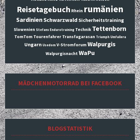
rumänien
Reisetagebuch
Rhein
Sardinien
Schwarzwald
Sicherheitstraining
Tettenborn
Slowenien
Technik
Stefans Endurotraining
TomTom
Tourenfahrer
Transfagarasan
Triumph
Umfallera
Walpurgis
Ungarn
V-Stromforum
Usedom
WaPu
Walpurgisnacht
MÄDCHENMOTORRAD BEI FACEBOOK
BLOGSTATISTIK