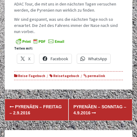
ADAC Tour, die mit uns in den nächsten Tagen versuchen
werden, die Pyrenäen nun wirklich zu finden.
Wir sind gespannt, was uns die nächsten Tage noch so
erwartet. Die Zeit des Fahrens immer der Nase nach sind
nun vorbei..
Teilen mit:
X
Facebook
WhatsApp
Reise-Tagebuch
Reisetagebuch
permalink
Post
PYRENÄEN – FREITAG
PYRENÄEN – SONNTAG –
navigation
– 2.9.2016
4.9.2016