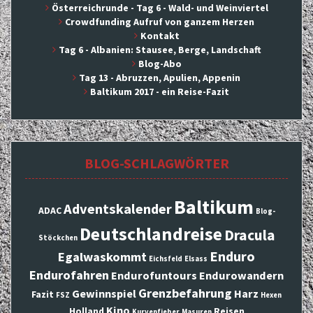
Österreichrunde - Tag 6 - Wald- und Weinviertel
Crowdfunding Aufruf von ganzem Herzen
Kontakt
Tag 6 - Albanien: Stausee, Berge, Landschaft
Blog-Abo
Tag 13 - Abruzzen, Apulien, Appenin
Baltikum 2017 - ein Reise-Fazit
BLOG-SCHLAGWÖRTER
Baltikum
Adventskalender
ADAC
Blog-
Deutschlandreise
Dracula
Stöckchen
Enduro
Egalwaskommt
Eichsfeld
Elsass
Endurofahren
Endurofuntours
Endurowandern
Grenzbefahrung
Gewinnspiel
Harz
Fazit
FSZ
Hexen
Kino
Holland
Reisen
Kurvenfieber
Masuren