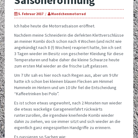
Saisoneröffnung
5. Februar 2017
Maedchenmotorrad
Ich habe heute die Motorradsaison eröffnet.
Nachdem meine Schneiderin die defekten Klettverschlüsse
an meiner Kombi doch schon nach 4 Wochen (und nicht wie
angekündigt nach 8 (!) Wochen) reapriert hatte, bin ich seit
3 Tagen wieder im Besitz von gescheiter Kleidung für diese
Temperaturen und habe daher die kleine Schwarze heute
zum ersten Mal wieder an die frische Luft gelassen.
Um 7 Uhr sah es hier noch nach Regen aus, aber um 9 Uhr
hatte ich schon bei kleinen blauen Flecken am Himmel
Hummeln im Hintern und um 10 Uhr fiel die Entscheidung
“Kaffeetrinken bei Polo”.
Es ist schon etwas ungewohnt, nach 2 Monaten nun wieder
die etwas wackelige Garageneinfahrt rückwärts
runterzurollen, die irgendwie kneifende Kombi wieder
dahin zu ziehen, wo sie immer sitzt und sich wieder an die
eigentlich ganz eingespielten Handgriffe zu erinnern.
Es passieren so Sachen wie: