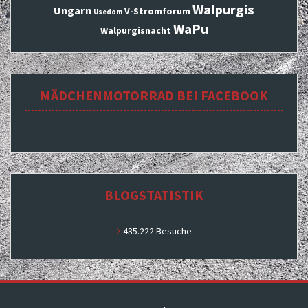
Walpurgis
Ungarn
V-Stromforum
Usedom
WaPu
Walpurgisnacht
MÄDCHENMOTORRAD BEI FACEBOOK
BLOGSTATISTIK
435.222 Besuche