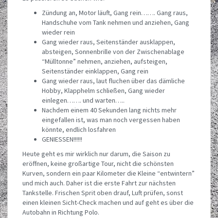
Zündung an, Motor läuft, Gang rein……. Gang raus,
Handschuhe vom Tank nehmen und anziehen, Gang
wieder rein
Gang wieder raus, Seitenständer ausklappen,
absteigen, Sonnenbrille von der Zwischenablage
“Mülltonne” nehmen, anziehen, aufsteigen,
Seitenständer einklappen, Gang rein
Gang wieder raus, laut fluchen über das dämliche
Hobby, Klapphelm schließen, Gang wieder
einlegen……. und warten…..
Nachdem einem 40 Sekunden lang nichts mehr
eingefallen ist, was man noch vergessen haben
könnte, endlich losfahren
GENIESSEN!!!!!!
Heute geht es mir wirklich nur darum, die Saison zu
eröffnen, keine großartige Tour, nicht die schönsten
Kurven, sondern ein paar Kilometer die Kleine “entwintern”
und mich auch. Daher ist die erste Fahrt zur nächsten
Tankstelle. Frischen Sprit oben drauf, Luft prüfen, sonst
einen kleinen Sicht-Check machen und auf geht es über die
Autobahn in Richtung Polo.