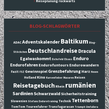
Reiseplanung rückwärts
BLOG-SCHLAGWÖRTER
Baltikum
Adventskalender
ADAC
Blog-
Deutschlandreise
Dracula
Stöckchen
Enduro
Egalwaskommt
Eichsfeld
Elsass
Endurofahren
Endurofuntours
Endurowandern
Grenzbefahrung
Gewinnspiel
Harz
Fazit
FSZ
Hexen
Kino
Holland
Reisen
Kurvenfieber
Masuren
rumänien
Reisetagebuch
Rhein
Sardinien
Schwarzwald
Sicherheitstraining
Tettenborn
Slowenien
Technik
Stefans Endurotraining
TomTom
Tourenfahrer
Transfagarasan
Triumph
Umfallera