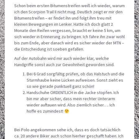
Schon beim ersten Bitumenstreifen weiß ich wieder, warum
ich den Scorpion Trail II nicht mag. Deutlich zeigt er mir den
Bitumenstreifen – er findet ihn und folgt ihm treu mit
kleinen Bewegungen im Lenker. Hatte ich doch glatt 2
Monate den Reifen vergessen, braucht er keine 5 km, um
sich wieder in Erinnerung zu bringen. Ich fahre ihn zwar wohl
bis zum Ende, aber danach wird es sicher wieder der MTN –
die Entscheidung ist soeben gefallen.
Auf der Autobahn wird mir auch wieder klar, welche
Handgriffe sonst auch zur Gewohnheit geworden sind.
Bei 6 Grad sorgfältig prüfen, ob das Halstuch und die
Sturmhaube keine Lücken aufweisen. Sonst zieht es
so wie gerade punktuell ganz schön!
Handschuhe ORDENTLICH in die Jacke stopfen. Ich
bin mir aber sicher, dass mein rechter Unterarm
wieder auftauen wird. Also ziemlich sicher…. Ich
hoffe es zumindest!
Bei Polo angekommen sehe ich, dass es doch tatsächlich
ca. 20 andere Biker auch schon hierher geschafft haben. Ich