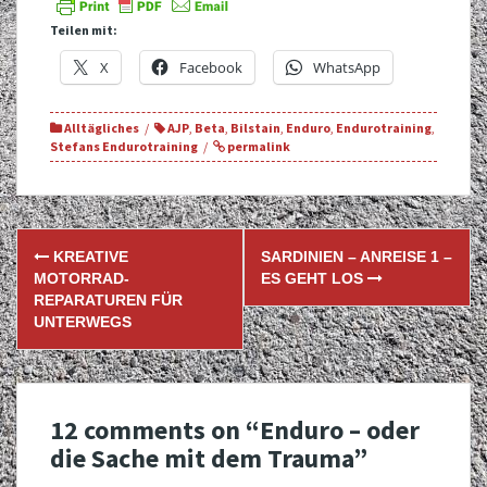
Teilen mit:
X
Facebook
WhatsApp
Alltägliches
AJP
,
Beta
,
Bilstain
,
Enduro
,
Endurotraining
,
Stefans Endurotraining
permalink
Post
KREATIVE
SARDINIEN – ANREISE 1 –
navigation
MOTORRAD-
ES GEHT LOS
REPARATUREN FÜR
UNTERWEGS
12 comments on “
Enduro – oder
die Sache mit dem Trauma
”