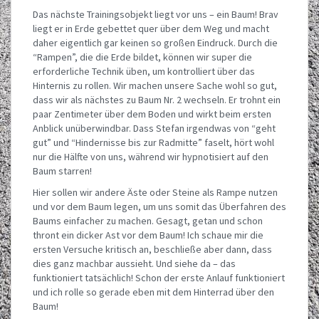
Das nächste Trainingsobjekt liegt vor uns – ein Baum! Brav
liegt er in Erde gebettet quer über dem Weg und macht
daher eigentlich gar keinen so großen Eindruck. Durch die
“Rampen”, die die Erde bildet, können wir super die
erforderliche Technik üben, um kontrolliert über das
Hinternis zu rollen. Wir machen unsere Sache wohl so gut,
dass wir als nächstes zu Baum Nr. 2 wechseln. Er trohnt ein
paar Zentimeter über dem Boden und wirkt beim ersten
Anblick unüberwindbar. Dass Stefan irgendwas von “geht
gut” und “Hindernisse bis zur Radmitte” faselt, hört wohl
nur die Hälfte von uns, während wir hypnotisiert auf den
Baum starren!
Hier sollen wir andere Äste oder Steine als Rampe nutzen
und vor dem Baum legen, um uns somit das Überfahren des
Baums einfacher zu machen. Gesagt, getan und schon
thront ein dicker Ast vor dem Baum! Ich schaue mir die
ersten Versuche kritisch an, beschließe aber dann, dass
dies ganz machbar aussieht. Und siehe da – das
funktioniert tatsächlich! Schon der erste Anlauf funktioniert
und ich rolle so gerade eben mit dem Hinterrad über den
Baum!