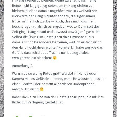
im Hang stehen zu bleiben. Meine Zweifel, dass meine
Beine nicht lang genug seien, um im Hang stehen zu
bleiben, blieben damals ungehört, was in zwei Stürzen
rückwarts den Hang hinunter endete, die Tiger immer
hinter mir her! Ich glaube wirklich, dass mich das mehr
beschäftigt hat, als ich es zugeben wollte. Denn seit der
Zeit ging “Hang hinauf und bewusst abwürgen” gar nicht!
Selbst die Übung im Einsteigertraining musste Yunus
damals schon besonders betreuen, weil ich einfach nicht
den Hang hochfahren wollte / konnte! Ich habe gerade das
Gefühl, dass ich dieses Trauma nun besiegt habe.
Wenigstens ein bisschen!
Anmerkung 2:
Warum es so wenig Fotos gibt? Würdet ihr Handy oder
Kamera mit ins Gelände nehmen, wenn ihr wüsstet, dass ihr
einen Großteil der Zeit auf allen Vieren Bodenproben
nehmt?! Ich nicht!
Daher danke an Tine von der Einsteiger-Truppe, die mir ihre
Bilder zur Verfügung gestellt hat.