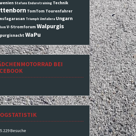
wenien
Technik
Stefans Endurotraining
ttenborn
TomTom
Tourenfahrer
Ungarn
nsfagarasan
Triumph
Umfallera
Walpurgis
V-Stromforum
dom
WaPu
purgisnacht
ÄDCHENMOTORRAD BEI
ACEBOOK
OGSTATISTIK
5.229 Besuche