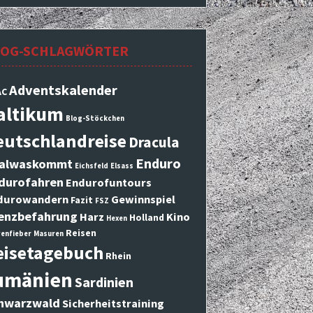
LOG-SCHLAGWÖRTER
Adventskalender
AC
altikum
Blog-Stöckchen
eutschlandreise
Dracula
Enduro
alwaskommt
Eichsfeld
Elsass
durofahren
Endurofuntours
durowandern
Gewinnspiel
Fazit
FSZ
enzbefahrung
Harz
Kino
Holland
Hexen
Reisen
enfieber
Masuren
eisetagebuch
Rhein
umänien
Sardinien
hwarzwald
Sicherheitstraining