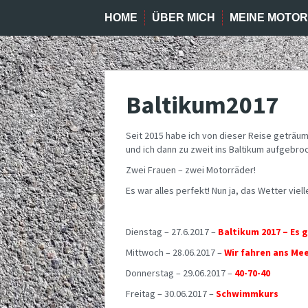
HOME
ÜBER MICH
MEINE MOTO
Baltikum2017
Seit 2015 habe ich von dieser Reise geträum
und ich dann zu zweit ins Baltikum aufgebro
Zwei Frauen – zwei Motorräder!
Es war alles perfekt! Nun ja, das Wetter viell
Dienstag – 27.6.2017 –
Baltikum 2017 – Es g
Mittwoch – 28.06.2017 –
Wir fahren ans Me
Donnerstag – 29.06.2017 –
40-70-40
Freitag – 30.06.2017 –
Schwimmkurs