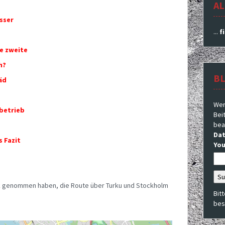
AL
sser
...
f
e zweite
h?
B
äd
Wer
betrieb
Beit
bea
Dat
s Fazit
You
eck genommen haben, die Route über Turku und Stockholm
Bit
bes