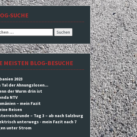
LOG-SUCHE
hen
h:
E MEISTEN BLOG-BESUCHE
banien 2023
 Tal der Ahnungslosen...
nn der Wurm drin ist
onda NTV
mänien – mein Fazit
eine Reisen
terreichrunde – Tag 3 – ab nach Salzburg
ektrisch unterwegs - mein Fazit nach 7
en unter Strom