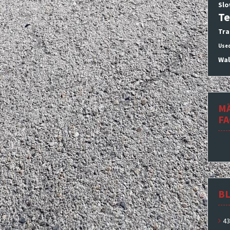
Slo
Te
Tra
Use
Wal
M
F
BL
43