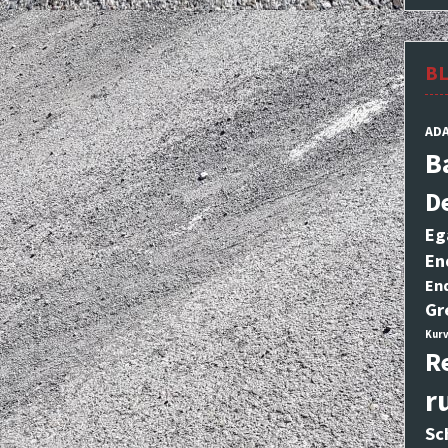
B
AD
B
D
Eg
En
En
Gr
Kurv
R
r
Sc