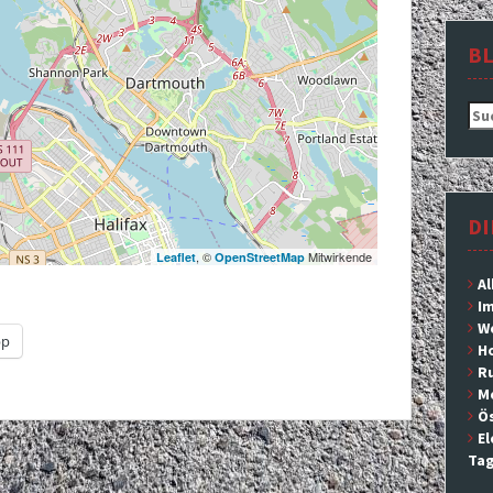
B
Suc
nac
DI
, ©
Mitwirkende
Leaflet
OpenStreetMap
Al
Im
We
pp
H
Ru
M
Ös
El
Tag