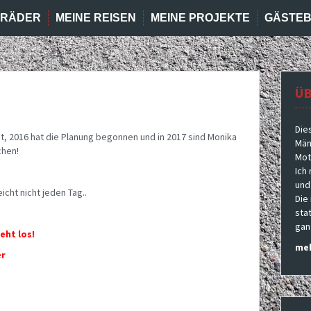
RRÄDER
MEINE REISEN
MEINE PROJEKTE
GÄSTE
ÜB
Die
t, 2016 hat die Planung begonnen und in 2017 sind Monika
Män
chen!
Moto
Ich
und
eicht nicht jeden Tag..
Die
sta
gan
eht los!
meh
er