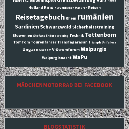
Grenzbefahrung
Gewinnspiel
Harz
Fazit
FSZ
Hexen
Kino
Holland
Reisen
Kurvenfieber
Masuren
rumänien
Reisetagebuch
Rhein
Sardinien
Schwarzwald
Sicherheitstraining
Tettenborn
Slowenien
Technik
Stefans Endurotraining
TomTom
Tourenfahrer
Transfagarasan
Triumph
Umfallera
Walpurgis
Ungarn
V-Stromforum
Usedom
WaPu
Walpurgisnacht
MÄDCHENMOTORRAD BEI FACEBOOK
BLOGSTATISTIK