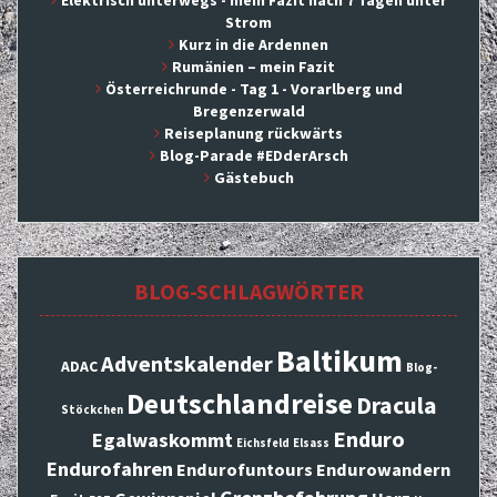
Elektrisch unterwegs - mein Fazit nach 7 Tagen unter
Strom
Kurz in die Ardennen
Rumänien – mein Fazit
Österreichrunde - Tag 1 - Vorarlberg und
Bregenzerwald
Reiseplanung rückwärts
Blog-Parade #EDderArsch
Gästebuch
BLOG-SCHLAGWÖRTER
Baltikum
Adventskalender
ADAC
Blog-
Deutschlandreise
Dracula
Stöckchen
Enduro
Egalwaskommt
Eichsfeld
Elsass
Endurofahren
Endurofuntours
Endurowandern