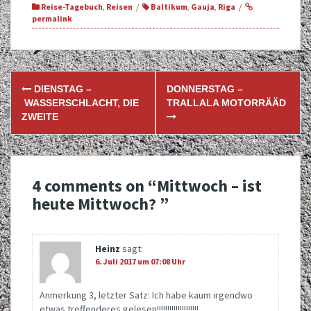
Reise-Tagebuch
,
Reisen
Baltikum
,
Gauja
,
Riga
permalink
Post
DIENSTAG –
DONNERSTAG –
navigation
WASSERSCHLACHT, DIE
TRALLALA MOTORRÄÄD
ZWEITE
4 comments on “
Mittwoch – ist
heute Mittwoch?
”
Heinz
sagt:
6. Juli 2017 um 07:08 Uhr
Anmerkung 3, letzter Satz: Ich habe kaum irgendwo
etwas treffenderes gelesen!!!!!!!!!!!!!!!!!!!!