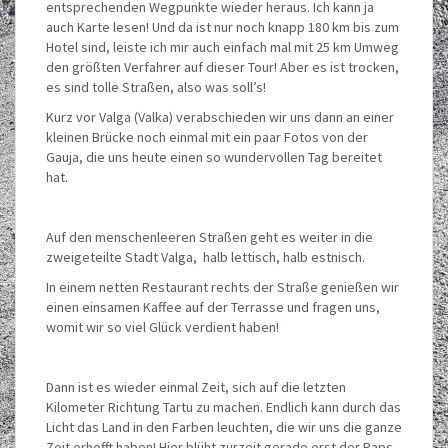
entsprechenden Wegpunkte wieder heraus. Ich kann ja
auch Karte lesen! Und da ist nur noch knapp 180 km bis zum
Hotel sind, leiste ich mir auch einfach mal mit 25 km Umweg
den größten Verfahrer auf dieser Tour! Aber es ist trocken,
es sind tolle Straßen, also was soll’s!
Kurz vor Valga (Valka) verabschieden wir uns dann an einer
kleinen Brücke noch einmal mit ein paar Fotos von der
Gauja, die uns heute einen so wundervollen Tag bereitet
hat.
Auf den menschenleeren Straßen geht es weiter in die
zweigeteilte Stadt Valga, halb lettisch, halb estnisch.
In einem netten Restaurant rechts der Straße genießen wir
einen einsamen Kaffee auf der Terrasse und fragen uns,
womit wir so viel Glück verdient haben!
Dann ist es wieder einmal Zeit, sich auf die letzten
Kilometer Richtung Tartu zu machen. Endlich kann durch das
Licht das Land in den Farben leuchten, die wir uns die ganze
Zeit erhofft haben! Hier blüht zurzeit gerade erst der Raps,