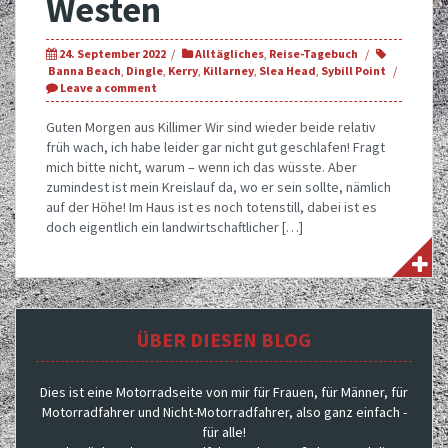
Westen
24. September 2022
Alltägliches
,
Reise-Tagebuch
Banna Beach
,
Dingle
,
Kerry
,
Killarney
,
Slea Head
,
Sybill Point
Leave a comment
Guten Morgen aus Killimer Wir sind wieder beide relativ
früh wach, ich habe leider gar nicht gut geschlafen! Fragt
mich bitte nicht, warum – wenn ich das wüsste. Aber
zumindest ist mein Kreislauf da, wo er sein sollte, nämlich
auf der Höhe! Im Haus ist es noch totenstill, dabei ist es
doch eigentlich ein landwirtschaftlicher […]
ÜBER DIESEN BLOG
Dies ist eine Motorradseite von mir für Frauen, für Männer, für
Motorradfahrer und Nicht-Motorradfahrer, also ganz einfach -
für alle!