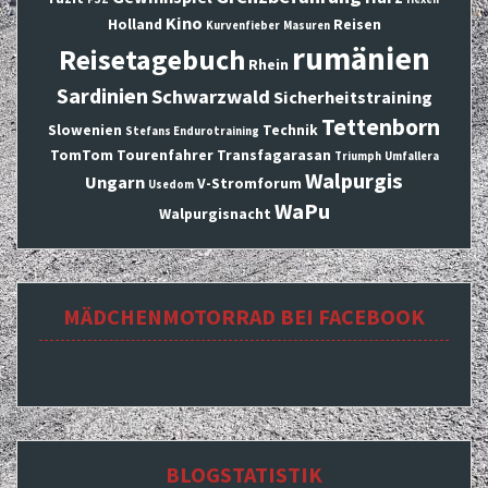
Kino
Holland
Reisen
Kurvenfieber
Masuren
rumänien
Reisetagebuch
Rhein
Sardinien
Schwarzwald
Sicherheitstraining
Tettenborn
Slowenien
Technik
Stefans Endurotraining
TomTom
Tourenfahrer
Transfagarasan
Triumph
Umfallera
Walpurgis
Ungarn
V-Stromforum
Usedom
WaPu
Walpurgisnacht
MÄDCHENMOTORRAD BEI FACEBOOK
BLOGSTATISTIK