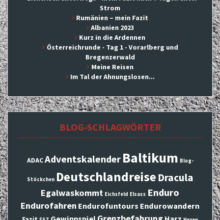
Strom
Rumänien – mein Fazit
Albanien 2023
Kurz in die Ardennen
Österreichrunde - Tag 1 - Vorarlberg und
Bregenzerwald
Meine Reisen
Im Tal der Ahnungslosen...
BLOG-SCHLAGWÖRTER
Baltikum
Adventskalender
ADAC
Blog-
Deutschlandreise
Dracula
Stöckchen
Enduro
Egalwaskommt
Eichsfeld
Elsass
Endurofahren
Endurofuntours
Endurowandern
Grenzbefahrung
Gewinnspiel
Harz
Fazit
FSZ
Hexen