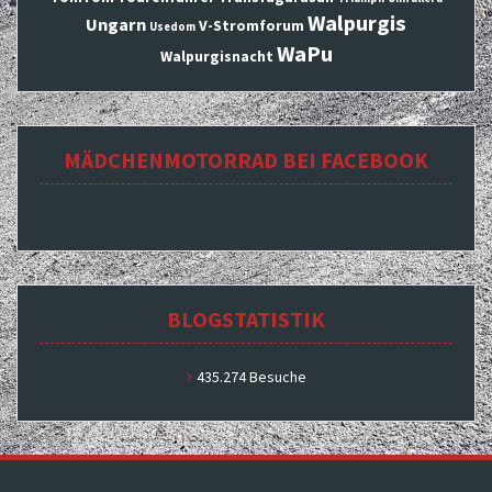
Walpurgis
Ungarn
V-Stromforum
Usedom
WaPu
Walpurgisnacht
MÄDCHENMOTORRAD BEI FACEBOOK
BLOGSTATISTIK
435.274 Besuche