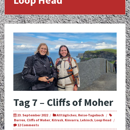
Loop Head
Tag 7 – Cliffs of Moher
23. September 2022
Alltägliches
,
Reise-Tagebuch
Burren
,
Cliffs of Moher
,
Kilrush
,
Kinvarra
,
Lehinch
,
Loop Head
12 Comments