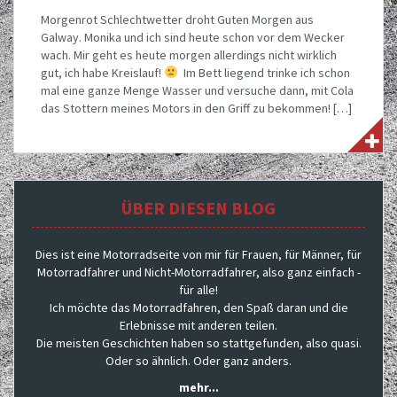
Morgenrot Schlechtwetter droht Guten Morgen aus
Galway. Monika und ich sind heute schon vor dem Wecker
wach. Mir geht es heute morgen allerdings nicht wirklich
gut, ich habe Kreislauf!
Im Bett liegend trinke ich schon
mal eine ganze Menge Wasser und versuche dann, mit Cola
das Stottern meines Motors in den Griff zu bekommen! […]
ÜBER DIESEN BLOG
Dies ist eine Motorradseite von mir für Frauen, für Männer, für
Motorradfahrer und Nicht-Motorradfahrer, also ganz einfach -
für alle!
Ich möchte das Motorradfahren, den Spaß daran und die
Erlebnisse mit anderen teilen.
Die meisten Geschichten haben so stattgefunden, also quasi.
Oder so ähnlich. Oder ganz anders.
mehr...