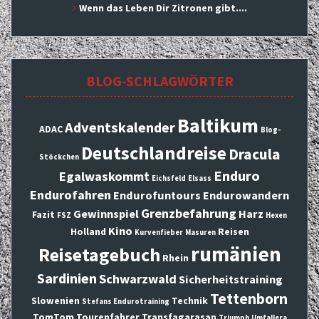
Wenn das Leben Dir Zitronen gibt....
BLOG-SCHLAGWÖRTER
Baltikum
Adventskalender
ADAC
Blog-
Deutschlandreise
Dracula
Stöckchen
Enduro
Egalwaskommt
Eichsfeld
Elsass
Endurofahren
Endurofuntours
Endurowandern
Grenzbefahrung
Gewinnspiel
Harz
Fazit
FSZ
Hexen
Kino
Holland
Reisen
Kurvenfieber
Masuren
rumänien
Reisetagebuch
Rhein
Sardinien
Schwarzwald
Sicherheitstraining
Tettenborn
Slowenien
Technik
Stefans Endurotraining
TomTom
Tourenfahrer
Transfagarasan
Triumph
Umfallera