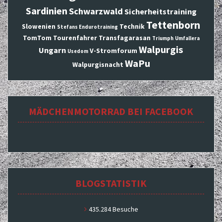
Sardinien
Schwarzwald
Sicherheitstraining
Tettenborn
Slowenien
Technik
Stefans Endurotraining
TomTom
Tourenfahrer
Transfagarasan
Triumph
Umfallera
Walpurgis
Ungarn
V-Stromforum
Usedom
WaPu
Walpurgisnacht
MÄDCHENMOTORRAD BEI FACEBOOK
BLOGSTATISTIK
435.284 Besuche