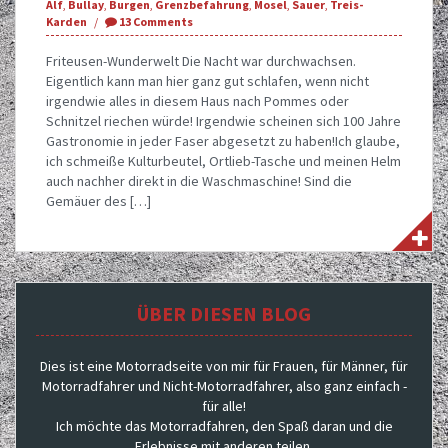
Alf
,
Bullay
,
Burgen
,
Grenzbefahrung
,
Mosel
,
Sauer
,
Treis-
Karden
13 Comments
Friteusen-Wunderwelt Die Nacht war durchwachsen.
Eigentlich kann man hier ganz gut schlafen, wenn nicht
irgendwie alles in diesem Haus nach Pommes oder
Schnitzel riechen würde! Irgendwie scheinen sich 100 Jahre
Gastronomie in jeder Faser abgesetzt zu haben!Ich glaube,
ich schmeiße Kulturbeutel, Ortlieb-Tasche und meinen Helm
auch nachher direkt in die Waschmaschine! Sind die
Gemäuer des […]
ÜBER DIESEN BLOG
Dies ist eine Motorradseite von mir für Frauen, für Männer, für
Motorradfahrer und Nicht-Motorradfahrer, also ganz einfach -
für alle!
Ich möchte das Motorradfahren, den Spaß daran und die
Erlebnisse mit anderen teilen.