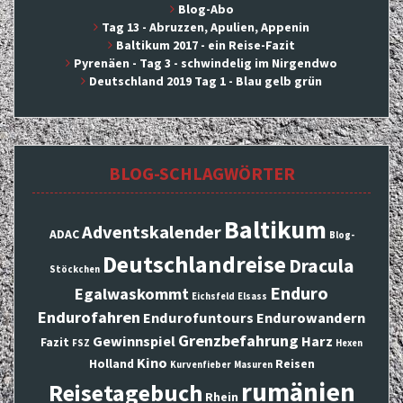
Blog-Abo
Tag 13 - Abruzzen, Apulien, Appenin
Baltikum 2017 - ein Reise-Fazit
Pyrenäen - Tag 3 - schwindelig im Nirgendwo
Deutschland 2019 Tag 1 - Blau gelb grün
BLOG-SCHLAGWÖRTER
Baltikum
Adventskalender
ADAC
Blog-
Deutschlandreise
Dracula
Stöckchen
Enduro
Egalwaskommt
Eichsfeld
Elsass
Endurofahren
Endurofuntours
Endurowandern
Grenzbefahrung
Gewinnspiel
Harz
Fazit
FSZ
Hexen
Kino
Holland
Reisen
Kurvenfieber
Masuren
rumänien
Reisetagebuch
Rhein