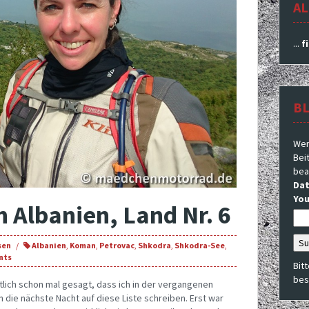
AL
...
f
B
Wer
Beit
bea
Dat
You
n Albanien, Land Nr. 6
sen
Albanien
,
Koman
,
Petrovac
,
Shkodra
,
Shkodra-See
,
nts
Bit
bes
tlich schon mal gesagt, dass ich in der vergangenen
 die nächste Nacht auf diese Liste schreiben. Erst war