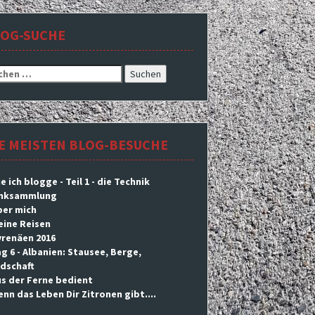
LOG-SUCHE
hen
h:
E MEISTEN BLOG-BESUCHE
e ich blogge - Teil 1 - die Technik
inksammlung
ber mich
eine Reisen
yrenäen 2016
g 6 - Albanien: Stausee, Berge,
dschaft
s der Ferne bedient
nn das Leben Dir Zitronen gibt....