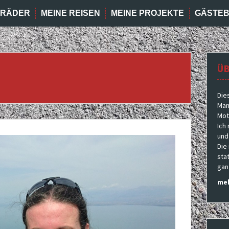
RRÄDER
MEINE REISEN
MEINE PROJEKTE
GÄSTE
ÜB
Die
Män
Moto
Ich
und
Die
sta
gan
meh