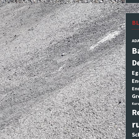
B
AD
B
D
Eg
En
En
Gr
Kurv
R
r
Sc