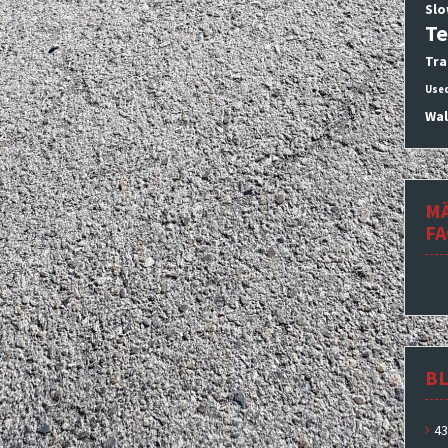
Slo
Te
Tra
Use
Wal
M
F
BL
43