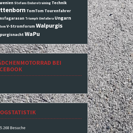
wenien
Technik
Stefans Endurotraining
ttenborn
TomTom
Tourenfahrer
Ungarn
nsfagarasan
Triumph
Umfallera
Walpurgis
V-Stromforum
dom
WaPu
purgisnacht
ÄDCHENMOTORRAD BEI
ACEBOOK
OGSTATISTIK
5.268 Besuche