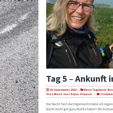
Tag 5 – Ankunft i
19. September 2023
Reise-Tagebuch
,
Rei
Ura e Mesit
,
Vau i Dejes
,
Virpazar
2 Comme
Die Nacht fast durchgemacht Habe ich eigen
Nacht nicht gut geschlafen habe!? Wir können