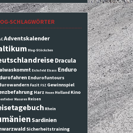
LOG-SCHLAGWÖRTER
Adventskalender
AC
altikum
Blog-Stöckchen
eutschlandreise
Dracula
Enduro
alwaskommt
Eichsfeld
Elsass
durofahren
Endurofuntours
durowandern
Gewinnspiel
Fazit
FSZ
enzbefahrung
Harz
Kino
Holland
Hexen
Reisen
enfieber
Masuren
eisetagebuch
Rhein
umänien
Sardinien
hwarzwald
Sicherheitstraining