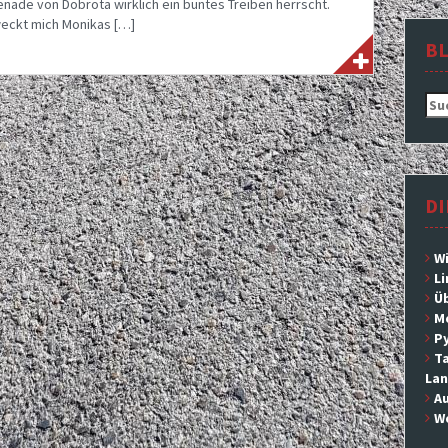
enade von Dobrota wirklich ein buntes Treiben herrscht.
weckt mich Monikas […]
B
Suc
nac
DI
Wi
L
Ü
M
P
Ta
Lan
Au
We