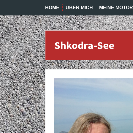
HOME
ÜBER MICH
MEINE MOTO
Shkodra-See