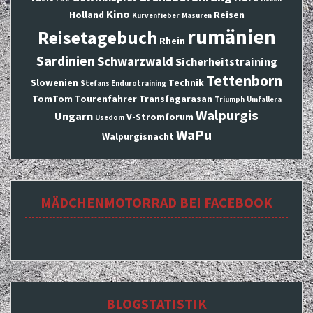
Kino
Holland
Reisen
Kurvenfieber
Masuren
rumänien
Reisetagebuch
Rhein
Sardinien
Schwarzwald
Sicherheitstraining
Tettenborn
Slowenien
Technik
Stefans Endurotraining
TomTom
Tourenfahrer
Transfagarasan
Triumph
Umfallera
Walpurgis
Ungarn
V-Stromforum
Usedom
WaPu
Walpurgisnacht
MÄDCHENMOTORRAD BEI FACEBOOK
BLOGSTATISTIK