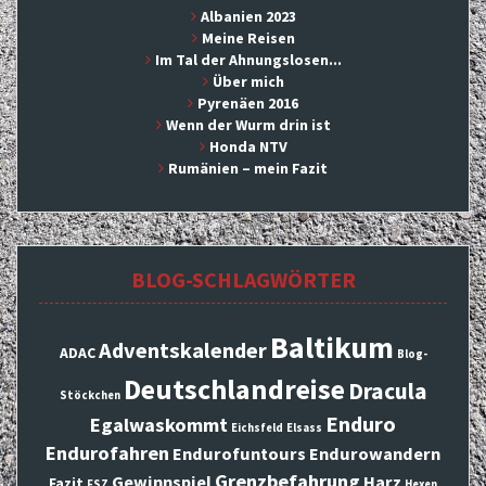
Albanien 2023
Meine Reisen
Im Tal der Ahnungslosen...
Über mich
Pyrenäen 2016
Wenn der Wurm drin ist
Honda NTV
Rumänien – mein Fazit
BLOG-SCHLAGWÖRTER
Baltikum
Adventskalender
ADAC
Blog-
Deutschlandreise
Dracula
Stöckchen
Enduro
Egalwaskommt
Eichsfeld
Elsass
Endurofahren
Endurofuntours
Endurowandern
Grenzbefahrung
Gewinnspiel
Harz
Fazit
FSZ
Hexen