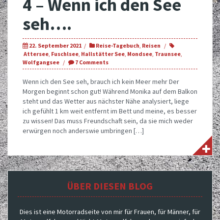
4 – Wenn ich den See
seh….
22. September 2021
Reise-Tagebuch
,
Reisen
Attersee
,
Fuschlsee
,
Hallstätter See
,
Mondsee
,
Traunsee
,
Wolfgangsee
7 Comments
Wenn ich den See seh, brauch ich kein Meer mehr Der
Morgen beginnt schon gut! Während Monika auf dem Balkon
steht und das Wetter aus nächster Nähe analysiert, liege
ich gefühlt 1 km weit entfernt im Bett und meine, es besser
zu wissen! Das muss Freundschaft sein, da sie mich weder
erwürgen noch anderswie umbringen […]
ÜBER DIESEN BLOG
Dies ist eine Motorradseite von mir für Frauen, für Männer, für