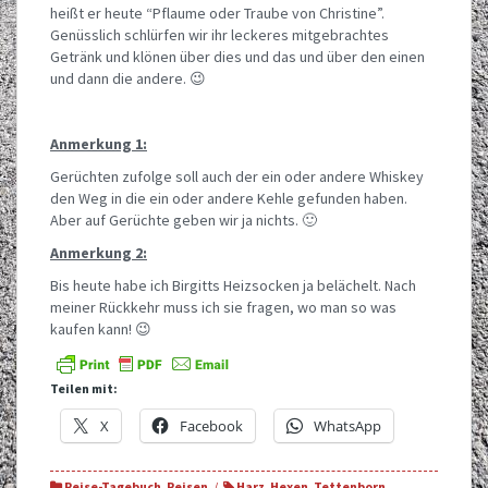
heißt er heute “Pflaume oder Traube von Christine”.
Genüsslich schlürfen wir ihr leckeres mitgebrachtes
Getränk und klönen über dies und das und über den einen
und dann die andere. 😉
Anmerkung 1:
Gerüchten zufolge soll auch der ein oder andere Whiskey
den Weg in die ein oder andere Kehle gefunden haben.
Aber auf Gerüchte geben wir ja nichts. 🙂
Anmerkung 2:
Bis heute habe ich Birgitts Heizsocken ja belächelt. Nach
meiner Rückkehr muss ich sie fragen, wo man so was
kaufen kann! 😉
Teilen mit:
X
Facebook
WhatsApp
Reise-Tagebuch
,
Reisen
Harz
,
Hexen
,
Tettenborn
,