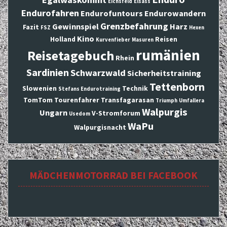
Eichsfeld
Elsass
Endurofahren
Endurofuntours
Endurowandern
Grenzbefahrung
Gewinnspiel
Harz
Fazit
FSZ
Hexen
Kino
Holland
Reisen
Kurvenfieber
Masuren
rumänien
Reisetagebuch
Rhein
Sardinien
Schwarzwald
Sicherheitstraining
Tettenborn
Slowenien
Technik
Stefans Endurotraining
TomTom
Tourenfahrer
Transfagarasan
Triumph
Umfallera
Walpurgis
Ungarn
V-Stromforum
Usedom
WaPu
Walpurgisnacht
MÄDCHENMOTORRAD BEI FACEBOOK