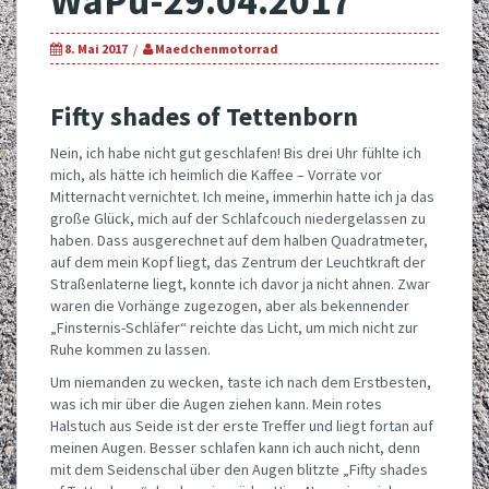
WaPu-29.04.2017
8. Mai 2017
Maedchenmotorrad
Fifty shades of Tettenborn
Nein, ich habe nicht gut geschlafen! Bis drei Uhr fühlte ich
mich, als hätte ich heimlich die Kaffee – Vorräte vor
Mitternacht vernichtet. Ich meine, immerhin hatte ich ja das
große Glück, mich auf der Schlafcouch niedergelassen zu
haben. Dass ausgerechnet auf dem halben Quadratmeter,
auf dem mein Kopf liegt, das Zentrum der Leuchtkraft der
Straßenlaterne liegt, konnte ich davor ja nicht ahnen. Zwar
waren die Vorhänge zugezogen, aber als bekennender
„Finsternis-Schläfer“ reichte das Licht, um mich nicht zur
Ruhe kommen zu lassen.
Um niemanden zu wecken, taste ich nach dem Erstbesten,
was ich mir über die Augen ziehen kann. Mein rotes
Halstuch aus Seide ist der erste Treffer und liegt fortan auf
meinen Augen. Besser schlafen kann ich auch nicht, denn
mit dem Seidenschal über den Augen blitzte „Fifty shades