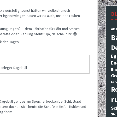
zweistellig, sonst hätten wir vielleicht noch
B
r irgendwie geniessen wir es auch, uns den rauhen
.
chtung Dagebül – dem Fährhafen für Föhr und Amrum.
AD
stätte oder Siedlung steht!? Tja, da schaut ihr! 😉
B
k des Tages.
D
Eg
En
ranleger Dagebüll
En
Gr
Kurv
R
r
 Dagebüll geht es am Speicherbecken bei Schlüttsiel
tern ducken sich heute die Schafe in tiefen Kuhlen und
Sc
tgehen!
Slo