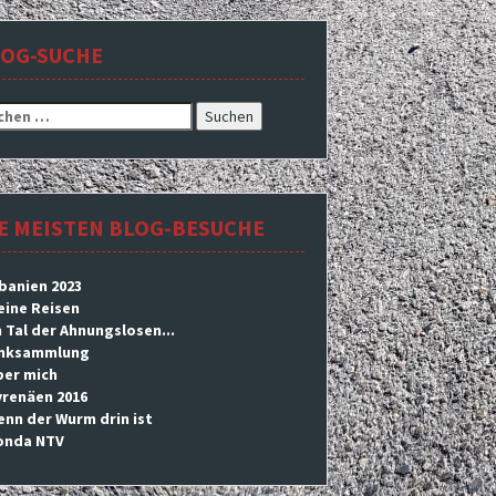
LOG-SUCHE
hen
h:
E MEISTEN BLOG-BESUCHE
banien 2023
eine Reisen
 Tal der Ahnungslosen...
inksammlung
ber mich
yrenäen 2016
nn der Wurm drin ist
onda NTV