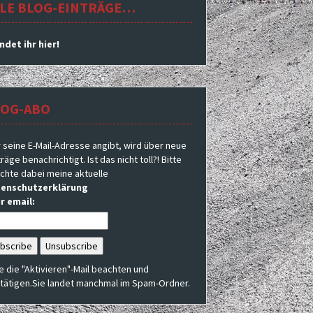
LE BLOG-EINTRÄGE…
indet ihr hier!
LOG-ABO
 seine E-Mail-Adresse angibt, wird über neue
räge benachrichtigt. Ist das nicht toll?! Bitte
chte dabei meine aktuelle
enschutzerklärung
r email:
te die "Aktivieren"-Mail beachten und
tätigen.Sie landet manchmal im Spam-Ordner.