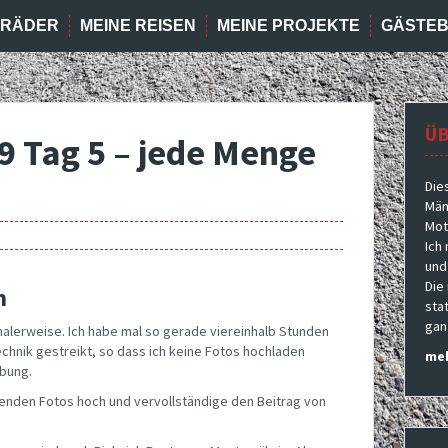
RRÄDER
MEINE REISEN
MEINE PROJEKTE
GÄSTE
ÜB
9 Tag 5 – jede Menge
Die
Män
Moto
Ich
und
Die
m
sta
gan
alerweise. Ich habe mal so gerade viereinhalb Stunden
chnik gestreikt, so dass ich keine Fotos hochladen
meh
ebung.
ehlenden Fotos hoch und vervollständige den Beitrag von