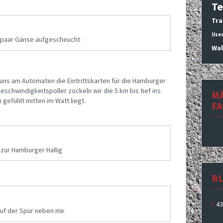
Te
Tra
Use
n paar Gänse aufgescheucht
Wal
uns am Automaten die Eintrittskarten für die Hamburger
eschwindigkeitspoller zockeln wir die 5 km bis tief ins
M
h gefühlt mitten im Watt liegt.
F
 zur Hamburger Hallig
BL
43
uf der Spur neben mir