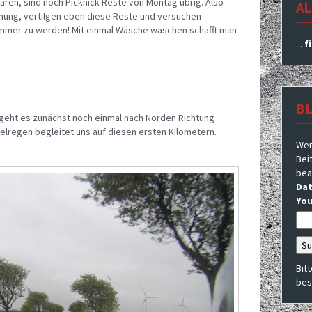
aren, sind noch Picknick-Reste von Montag übrig. Also
AL
hnung, vertilgen eben diese Reste und versuchen
mmer zu werden! Mit einmal Wäsche waschen schafft man
...
f
B
geht es zunächst noch einmal nach Norden Richtung
selregen begleitet uns auf diesen ersten Kilometern.
Wer
Beit
bea
Dat
You
Bit
bes