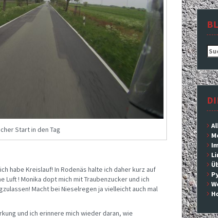
B
Suc
nac
DI
Al
cher Start in den Tag
M
Im
L
Ü
ich habe Kreislauf! In Rodenäs halte ich daher kurz auf
P
 Luft ! Monika dopt mich mit Traubenzucker und ich
We
zulassen! Macht bei Nieselregen ja vielleicht auch mal
H
rkung und ich erinnere mich wieder daran, wie