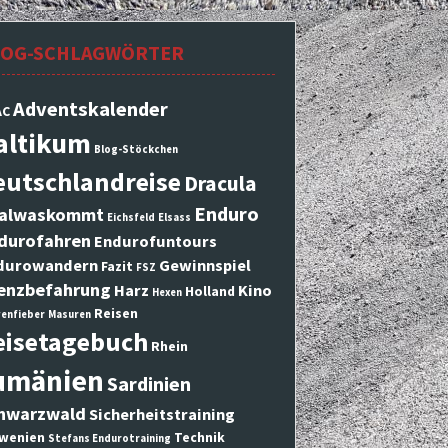
LOG-SCHLAGWÖRTER
Adventskalender
AC
altikum
Blog-Stöckchen
eutschlandreise
Dracula
Enduro
alwaskommt
Eichsfeld
Elsass
durofahren
Endurofuntours
durowandern
Gewinnspiel
Fazit
FSZ
enzbefahrung
Harz
Kino
Holland
Hexen
Reisen
enfieber
Masuren
eisetagebuch
Rhein
umänien
Sardinien
hwarzwald
Sicherheitstraining
wenien
Technik
Stefans Endurotraining