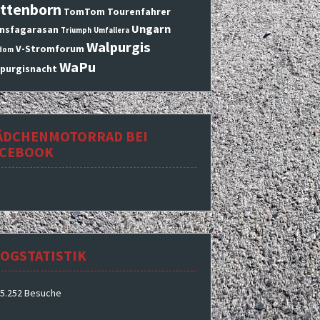
ttenborn
TomTom
Tourenfahrer
Ungarn
nsfagarasan
Triumph
Umfallera
Walpurgis
V-Stromforum
dom
WaPu
purgisnacht
ÄDCHENMOTORRAD BEI
ACEBOOK
OGSTATISTIK
5.252 Besuche