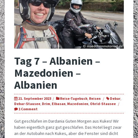
Tag 7 – Albanien –
Mazedonien –
Albanien
21. September 2023
Reise-Tagebuch
,
Reisen
Debar
,
Debar-Stausee
,
Drim
,
Elbasan
,
Mazedonien
,
Ohrid-Stausee
1 Comment
Gut geschlafen im Dardania Guten Morgen aus Kukes! Wir
haben eigentlich ganz gut geschlafen. Das Hotel liegt zwar
an der Autobahn nach Kukes, aber die Fenster sind dicht