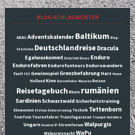
BLOG-SCHLAGWÖRTER
Baltikum
Adventskalender
ADAC
Blog-
Deutschlandreise
Dracula
Stöckchen
Enduro
Egalwaskommt
Eichsfeld
Elsass
Endurofahren
Endurofuntours
Endurowandern
Grenzbefahrung
Gewinnspiel
Harz
Fazit
FSZ
Hexen
Kino
Holland
Reisen
Kurvenfieber
Masuren
rumänien
Reisetagebuch
Rhein
Sardinien
Schwarzwald
Sicherheitstraining
Tettenborn
Slowenien
Technik
Stefans Endurotraining
TomTom
Tourenfahrer
Transfagarasan
Triumph
Umfallera
Walpurgis
Ungarn
V-Stromforum
Usedom
WaPu
Walpurgisnacht