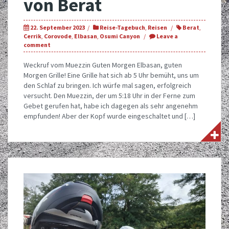
von Berat
22. September 2023
Reise-Tagebuch
,
Reisen
Berat
,
Cerrik
,
Corovode
,
Elbasan
,
Osumi Canyon
Leave a
comment
Weckruf vom Muezzin Guten Morgen Elbasan, guten
Morgen Grille! Eine Grille hat sich ab 5 Uhr bemüht, uns um
den Schlaf zu bringen. Ich würfe mal sagen, erfolgreich
versucht. Den Muezzin, der um 5:18 Uhr in der Ferne zum
Gebet gerufen hat, habe ich dagegen als sehr angenehm
empfunden! Aber der Kopf wurde eingeschaltet und […]