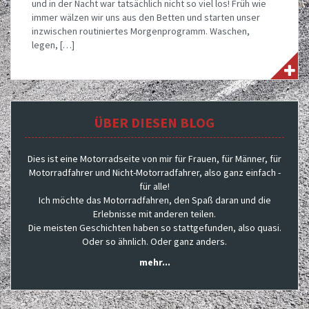
und in der Nacht war tatsächlich nicht so viel los! Früh wie
immer wälzen wir uns aus den Betten und starten unser
inzwischen routiniertes Morgenprogramm. Waschen,
legen, […]
ÜBER DIESEN BLOG
Dies ist eine Motorradseite von mir für Frauen, für Männer, für
Motorradfahrer und Nicht-Motorradfahrer, also ganz einfach -
für alle!
Ich möchte das Motorradfahren, den Spaß daran und die
Erlebnisse mit anderen teilen.
Die meisten Geschichten haben so stattgefunden, also quasi.
Oder so ähnlich. Oder ganz anders.
mehr...