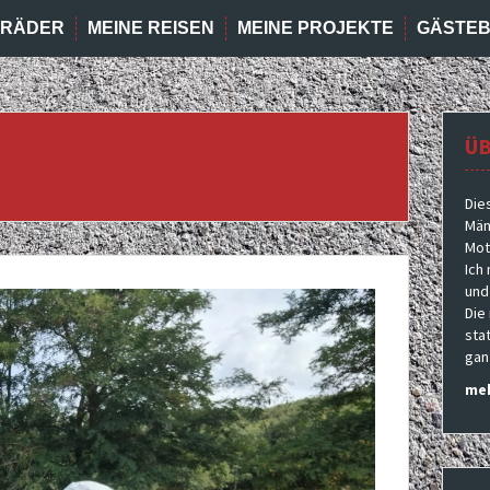
RRÄDER
MEINE REISEN
MEINE PROJEKTE
GÄSTE
ÜB
Die
Män
Moto
Ich
und
Die
sta
gan
meh