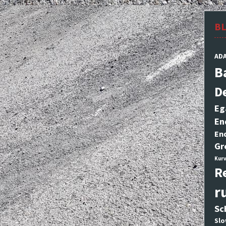
B
AD
B
D
Eg
En
En
Gr
Kurv
R
r
Sc
Slo