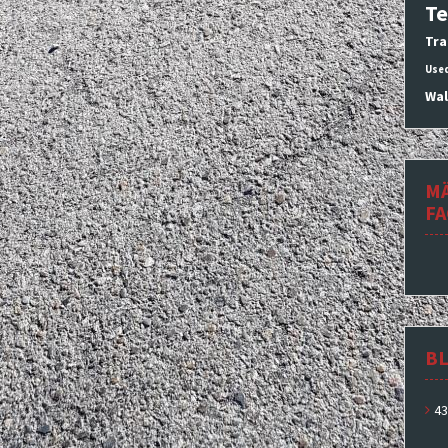
Te
Tra
Use
Wal
M
F
BL
43