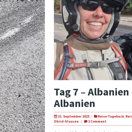
Tag 7 – Albanien
Albanien
21. September 2023
Reise-Tagebuch
,
Rei
Ohrid-Stausee
1 Comment