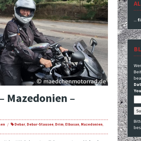
AL
...
f
B
Wer
Beit
bea
Dat
You
 – Mazedonien –
Bit
sen
Debar
,
Debar-Stausee
,
Drim
,
Elbasan
,
Mazedonien
,
bes