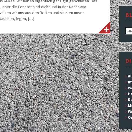
s Kukes! Wir haben eigentlich ganz gut geschlafen. Das
 aber die Fenster sind dicht und in der Nacht war
r wälzen wir uns aus den Betten und starten unser
B
aschen, legen, […]
Suc
nac
DI
Al
Im
We
H
Ru
M
Wi
Ös