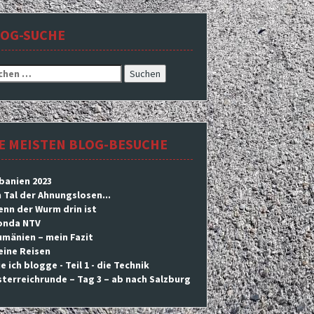
LOG-SUCHE
hen
h:
E MEISTEN BLOG-BESUCHE
banien 2023
 Tal der Ahnungslosen...
nn der Wurm drin ist
onda NTV
mänien – mein Fazit
eine Reisen
e ich blogge - Teil 1 - die Technik
terreichrunde – Tag 3 – ab nach Salzburg