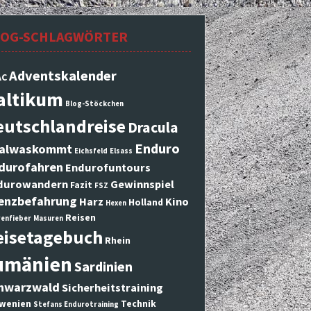
LOG-SCHLAGWÖRTER
Adventskalender
AC
altikum
Blog-Stöckchen
eutschlandreise
Dracula
Enduro
alwaskommt
Eichsfeld
Elsass
durofahren
Endurofuntours
durowandern
Gewinnspiel
Fazit
FSZ
enzbefahrung
Harz
Kino
Holland
Hexen
Reisen
enfieber
Masuren
eisetagebuch
Rhein
umänien
Sardinien
hwarzwald
Sicherheitstraining
wenien
Technik
Stefans Endurotraining