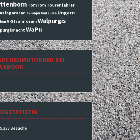
ttenborn
TomTom
Tourenfahrer
Ungarn
nsfagarasan
Triumph
Umfallera
Walpurgis
V-Stromforum
dom
WaPu
purgisnacht
ÄDCHENMOTORRAD BEI
ACEBOOK
OGSTATISTIK
5.238 Besuche