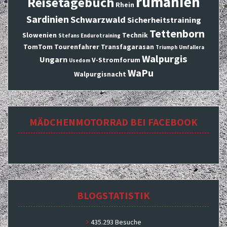
rumänien
Reisetagebuch
Rhein
Sardinien
Schwarzwald
Sicherheitstraining
Tettenborn
Slowenien
Technik
Stefans Endurotraining
TomTom
Tourenfahrer
Transfagarasan
Triumph
Umfallera
Walpurgis
Ungarn
V-Stromforum
Usedom
WaPu
Walpurgisnacht
MÄDCHENMOTORRAD BEI FACEBOOK
BLOGSTATISTIK
435.293 Besuche