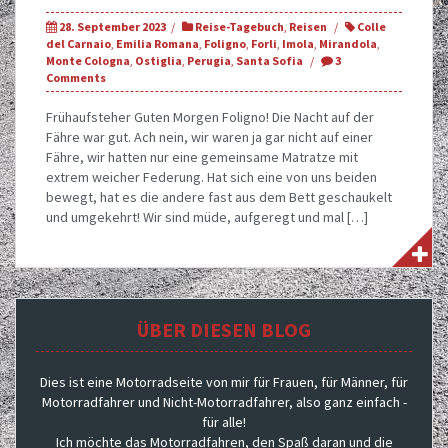
28. September 2023
Reise-Tagebuch
,
Reisen
Colle
del Carnaio
,
Emilia Romana
,
Foligno
,
Forli
,
Imola
,
Mirandola
,
Monte Cologna
,
Ostiglia
,
Perugia
,
Santa Sofia
3
Comments
Frühaufsteher Guten Morgen Foligno! Die Nacht auf der
Fähre war gut. Ach nein, wir waren ja gar nicht auf einer
Fähre, wir hatten nur eine gemeinsame Matratze mit
extrem weicher Federung. Hat sich eine von uns beiden
bewegt, hat es die andere fast aus dem Bett geschaukelt
und umgekehrt! Wir sind müde, aufgeregt und mal […]
ÜBER DIESEN BLOG
Dies ist eine Motorradseite von mir für Frauen, für Männer, für
Motorradfahrer und Nicht-Motorradfahrer, also ganz einfach -
für alle!
Ich möchte das Motorradfahren, den Spaß daran und die