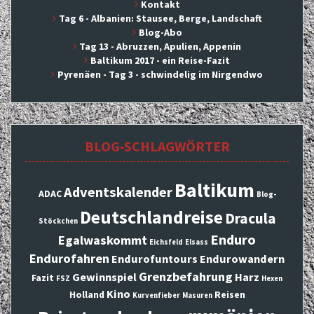
Kontakt
Tag 6 - Albanien: Stausee, Berge, Landschaft
Blog-Abo
Tag 13 - Abruzzen, Apulien, Appenin
Baltikum 2017 - ein Reise-Fazit
Pyrenäen - Tag 3 - schwindelig im Nirgendwo
BLOG-SCHLAGWÖRTER
Baltikum
Adventskalender
ADAC
Blog-
Deutschlandreise
Dracula
Stöckchen
Enduro
Egalwaskommt
Eichsfeld
Elsass
Endurofahren
Endurofuntours
Endurowandern
Grenzbefahrung
Gewinnspiel
Harz
Fazit
FSZ
Hexen
Kino
Holland
Reisen
Kurvenfieber
Masuren