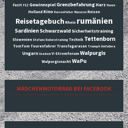
Grenzbefahrung
Gewinnspiel
Harz
Fazit
FSZ
Hexen
Kino
Holland
Reisen
Kurvenfieber
Masuren
rumänien
Reisetagebuch
Rhein
Sardinien
Schwarzwald
Sicherheitstraining
Tettenborn
Slowenien
Technik
Stefans Endurotraining
TomTom
Tourenfahrer
Transfagarasan
Triumph
Umfallera
Walpurgis
Ungarn
V-Stromforum
Usedom
WaPu
Walpurgisnacht
MÄDCHENMOTORRAD BEI FACEBOOK