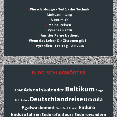
Wie ich blogge - Teil 1 - die Technik
Linksammlung
Über mich
Meine Reisen
Pyrenäen 2016
Aus der Ferne bedient
Wenn das Leben Dir Zitronen gibt....
Pyrenäen - Freitag - 2.9.2016
BLOG-SCHLAGWÖRTER
Baltikum
Adventskalender
ADAC
Blog-
Deutschlandreise
Dracula
Stöckchen
Enduro
Egalwaskommt
Eichsfeld
Elsass
Endurofahren
Endurofuntours
Endurowandern