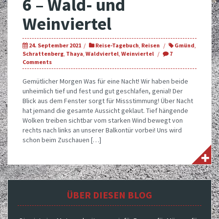
6 – Wald- und
Weinviertel
24. September 2021
Reise-Tagebuch
,
Reisen
Gmünd
,
Schrattenberg
,
Thaya
,
Waldviertel
,
Weinviertel
7
Comments
Gemütlicher Morgen Was für eine Nacht! Wir haben beide
unheimlich tief und fest und gut geschlafen, genial! Der
Blick aus dem Fenster sorgt für Missstimmung! Über Nacht
hat jemand die gesamte Aussicht geklaut. Tief hängende
Wolken treiben sichtbar vom starken Wind bewegt von
rechts nach links an unserer Balkontür vorbei! Uns wird
schon beim Zuschauen […]
ÜBER DIESEN BLOG