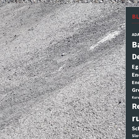
B
AD
B
D
Eg
En
En
Gr
Kurv
R
r
Sc
Slo