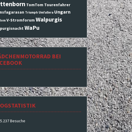
ttenborn
TomTom
Tourenfahrer
Ungarn
nsfagarasan
Triumph
Umfallera
Walpurgis
V-Stromforum
dom
WaPu
purgisnacht
ÄDCHENMOTORRAD BEI
ACEBOOK
OGSTATISTIK
5.237 Besuche