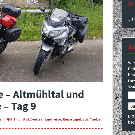
AL
...
f
B
Wer
Beit
bea
Dat
You
 – Altmühltal und
 – Tag 9
Bit
h
Altmühltal
,
Deutschlandreise
,
Reisetagebuch
,
Tauber
bes