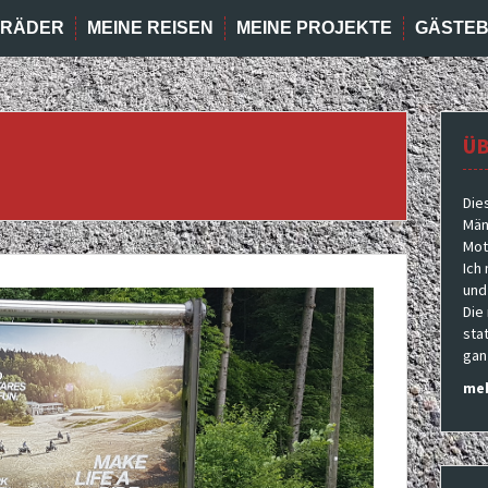
RRÄDER
MEINE REISEN
MEINE PROJEKTE
GÄSTE
ÜB
Die
Män
Moto
Ich
und
Die
sta
gan
meh