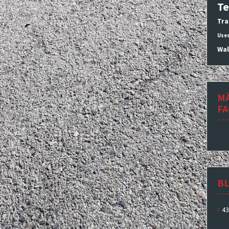
Te
Tra
Use
Wal
M
F
BL
43