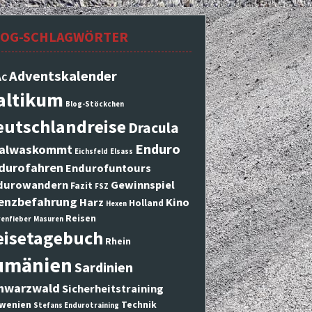
LOG-SCHLAGWÖRTER
Adventskalender
AC
altikum
Blog-Stöckchen
eutschlandreise
Dracula
Enduro
alwaskommt
Eichsfeld
Elsass
durofahren
Endurofuntours
durowandern
Gewinnspiel
Fazit
FSZ
enzbefahrung
Harz
Kino
Holland
Hexen
Reisen
enfieber
Masuren
eisetagebuch
Rhein
umänien
Sardinien
hwarzwald
Sicherheitstraining
wenien
Technik
Stefans Endurotraining