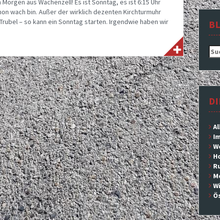
Morgen aus Wachenzell! Es ist Sonntag, es ist 6:15 Uhr
hon wach bin. Außer der wirklich dezenten Kirchturmuhr
Trubel – so kann ein Sonntag starten. Irgendwie haben wir
B
Suc
nac
DI
Al
Im
We
H
Ru
M
Wi
Ös