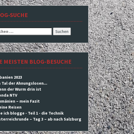
LOG-SUCHE
hen
h:
E MEISTEN BLOG-BESUCHE
banien 2023
 Tal der Ahnungslosen...
nn der Wurm drin ist
onda NTV
mänien – mein Fazit
eine Reisen
e ich blogge - Teil 1 - die Technik
terreichrunde – Tag 3 – ab nach Salzburg