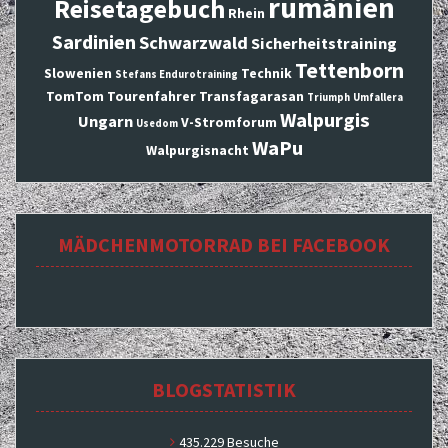
rumänien
Reisetagebuch
Rhein
Sardinien
Schwarzwald
Sicherheitstraining
Tettenborn
Slowenien
Technik
Stefans Endurotraining
TomTom
Tourenfahrer
Transfagarasan
Triumph
Umfallera
Walpurgis
Ungarn
V-Stromforum
Usedom
WaPu
Walpurgisnacht
MÄDCHENMOTORRAD BEI FACEBOOK
BLOGSTATISTIK
435.229 Besuche