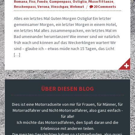
Romana
,
Fiss
,
Fondo
,
Gampenpass
,
Ostiglia
,
PAsso Fittanze
,
Reschenpass
,
Verona
,
Vinschgau
,
Wehmut
20 Comments
Alles ein letztes Mal Guten Morgen Ostiglia! Ein letzter
gemeinsamer Morgen, ein letzter Morgen in einem Hotel,
ein letztes Mal alles zusammenpacken, ein letztes Mal im
Bad umeinander herumtanzen! Wie immer sind wir natürlich
früh wach und können auf das Weckerklingen warten! Wir
sind – glaube ich – etwas müde nach 15 Tagen, das Licht
[…]
ÜBER DIESEN BLOG
Dies ist eine Motorradseite von mir für Frauen, für Männer, für
Motorradfahrer und Nicht-Motorradfahrer, also ganz einfach -
für alle!
Ich möchte das Motorradfahren, den Spaß daran und die
Erlebnisse mit anderen teilen.
Die meisten Geschichten haben so stattgefunden, also quasi.