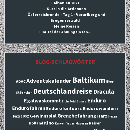
Albanien 2023
Kurz in die Ardennen
Österreichrunde - Tag 1 - Vorarlberg und
Bregenzerwald
Meine Reisen
Im Tal der Ahnungslosen...
BLOG-SCHLAGWÖRTER
Baltikum
Adventskalender
ADAC
Blog-
Deutschlandreise
Dracula
Stöckchen
Enduro
Egalwaskommt
Eichsfeld
Elsass
Endurofahren
Endurofuntours
Endurowandern
Grenzbefahrung
Gewinnspiel
Harz
Fazit
FSZ
Hexen
Kino
Holland
Reisen
Kurvenfieber
Masuren