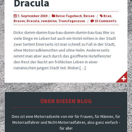
Dracula
7. September 2019
Reise-Tagebuch
,
Reisen
Bran
,
Brasov
,
Dracula
,
rumänien
,
Transfagarasan
15 Comments
Disko dumm-dumm-bau-bau-dumm-dumm-bau-bau Wie so
viele Dinge im Leben hat auch ein Hotel mitten in der Stadt
zwei Seiten! Einerseits ist man schnell zu Fuß in der Stadt,
ohne Motorradklamotten und ohne Helm. Andererseits
nimmt man aber auch durch das geöffnete Hotelfenster
den Rest der Nacht am fröhlichen Leben in einer
rumänischen jungen Stadt teil. Wobei […]
ÜBER DIESEN BLOG
Dies ist eine Motorradseite von mir für Frauen, für Männer, für
Motorradfahrer und Nicht-Motorradfahrer, also ganz einfach -
für alle!