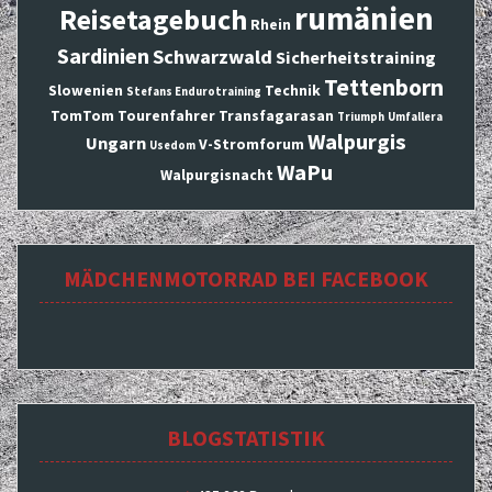
rumänien
Reisetagebuch
Rhein
Sardinien
Schwarzwald
Sicherheitstraining
Tettenborn
Slowenien
Technik
Stefans Endurotraining
TomTom
Tourenfahrer
Transfagarasan
Triumph
Umfallera
Walpurgis
Ungarn
V-Stromforum
Usedom
WaPu
Walpurgisnacht
MÄDCHENMOTORRAD BEI FACEBOOK
BLOGSTATISTIK