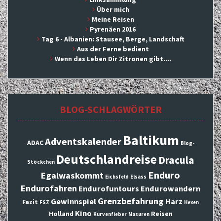
Über mich
Meine Reisen
Pyrenäen 2016
Tag 6 - Albanien: Stausee, Berge, Landschaft
Aus der Ferne bedient
Wenn das Leben Dir Zitronen gibt....
BLOG-SCHLAGWÖRTER
Baltikum
Adventskalender
ADAC
Blog-
Deutschlandreise
Dracula
Stöckchen
Enduro
Egalwaskommt
Eichsfeld
Elsass
Endurofahren
Endurofuntours
Endurowandern
Grenzbefahrung
Gewinnspiel
Harz
Fazit
FSZ
Hexen
Kino
Holland
Reisen
Kurvenfieber
Masuren