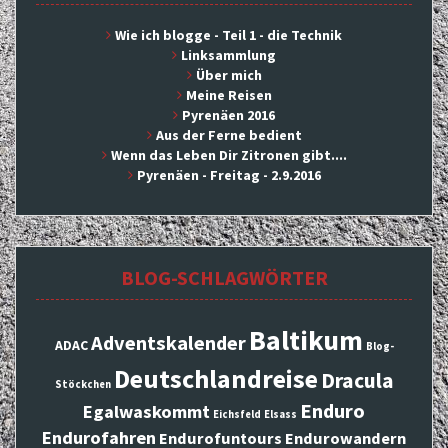
Wie ich blogge - Teil 1 - die Technik
Linksammlung
Über mich
Meine Reisen
Pyrenäen 2016
Aus der Ferne bedient
Wenn das Leben Dir Zitronen gibt....
Pyrenäen - Freitag - 2.9.2016
BLOG-SCHLAGWÖRTER
Baltikum
Adventskalender
ADAC
Blog-
Deutschlandreise
Dracula
Stöckchen
Enduro
Egalwaskommt
Eichsfeld
Elsass
Endurofahren
Endurofuntours
Endurowandern