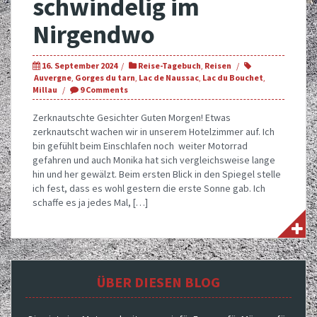
schwindelig im
Nirgendwo
16. September 2024
Reise-Tagebuch
,
Reisen
Auvergne
,
Gorges du tarn
,
Lac de Naussac
,
Lac du Bouchet
,
Millau
9 Comments
Zerknautschte Gesichter Guten Morgen! Etwas
zerknautscht wachen wir in unserem Hotelzimmer auf. Ich
bin gefühlt beim Einschlafen noch weiter Motorrad
gefahren und auch Monika hat sich vergleichsweise lange
hin und her gewälzt. Beim ersten Blick in den Spiegel stelle
ich fest, dass es wohl gestern die erste Sonne gab. Ich
schaffe es ja jedes Mal, […]
ÜBER DIESEN BLOG