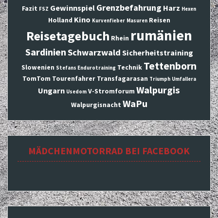
Grenzbefahrung
Gewinnspiel
Harz
Fazit
FSZ
Hexen
Kino
Holland
Reisen
Kurvenfieber
Masuren
rumänien
Reisetagebuch
Rhein
Sardinien
Schwarzwald
Sicherheitstraining
Tettenborn
Slowenien
Technik
Stefans Endurotraining
TomTom
Tourenfahrer
Transfagarasan
Triumph
Umfallera
Walpurgis
Ungarn
V-Stromforum
Usedom
WaPu
Walpurgisnacht
MÄDCHENMOTORRAD BEI FACEBOOK