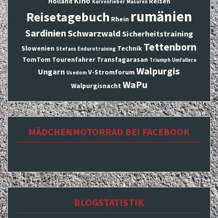
Kino
Holland
Reisen
Kurvenfieber
Masuren
rumänien
Reisetagebuch
Rhein
Sardinien
Schwarzwald
Sicherheitstraining
Tettenborn
Slowenien
Technik
Stefans Endurotraining
TomTom
Tourenfahrer
Transfagarasan
Triumph
Umfallera
Walpurgis
Ungarn
V-Stromforum
Usedom
WaPu
Walpurgisnacht
MÄDCHENMOTORRAD BEI FACEBOOK
BLOGSTATISTIK