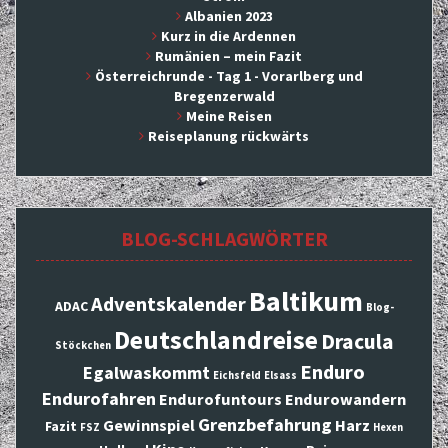
Albanien 2023
Kurz in die Ardennen
Rumänien – mein Fazit
Österreichrunde - Tag 1 - Vorarlberg und
Bregenzerwald
Meine Reisen
Reiseplanung rückwärts
BLOG-SCHLAGWÖRTER
Baltikum
Adventskalender
ADAC
Blog-
Deutschlandreise
Dracula
Stöckchen
Enduro
Egalwaskommt
Eichsfeld
Elsass
Endurofahren
Endurofuntours
Endurowandern
Grenzbefahrung
Gewinnspiel
Harz
Fazit
FSZ
Hexen