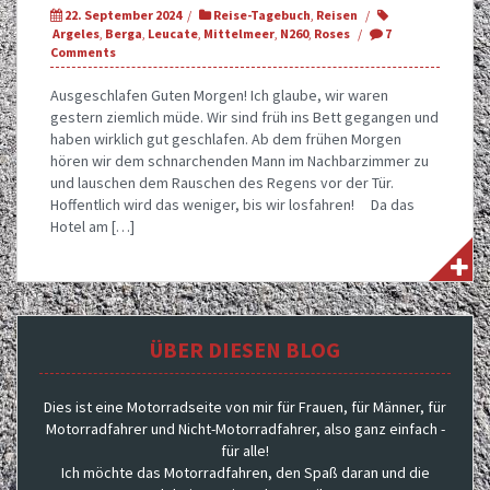
22. September 2024
Reise-Tagebuch
,
Reisen
Argeles
,
Berga
,
Leucate
,
Mittelmeer
,
N260
,
Roses
7
Comments
Ausgeschlafen Guten Morgen! Ich glaube, wir waren
gestern ziemlich müde. Wir sind früh ins Bett gegangen und
haben wirklich gut geschlafen. Ab dem frühen Morgen
hören wir dem schnarchenden Mann im Nachbarzimmer zu
und lauschen dem Rauschen des Regens vor der Tür.
Hoffentlich wird das weniger, bis wir losfahren! Da das
Hotel am […]
ÜBER DIESEN BLOG
Dies ist eine Motorradseite von mir für Frauen, für Männer, für
Motorradfahrer und Nicht-Motorradfahrer, also ganz einfach -
für alle!
Ich möchte das Motorradfahren, den Spaß daran und die