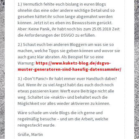
1.) Vermutlich fehlte euch bislang in euren Blogs
ohnehin das eine oder andere wichtige Detail und so
gesehen hättet ihr schon lange abgemahnt werden
können. Jetzt ist es eben ins Bewusstsein gerückt.
Aber: Keine Panik, ihr habt noch bis zum 25.05.2018 Zeit
die Anforderungen der DSVGO zu erfüllen.
2.) Schaut euch bei anderen Bloggern um was sie so
machen, welche Tipps sie geben können und wovor sie
auch ganz klar abraten. Als Beispiel für so eine
Warnung:
https://www.kuketz-blog.de/dsgvo-
muster-generatoren-sind-haeufig-datensammler/
3.) »Don’t Panic!« Ihr habt immer euer Handtuch dabei?
Gut. Wenn ihr zu viel Angst habt das euch doch noch
etwas passieren kann: Werft eure Beiträge nicht alle
weg. Schaltet sie »inaktiv« und behaltet euch die
Möglichkeit vor alles wieder aktivieren zu können.
Wäre schade um viele Blogs die ich gerne und
regelmäßig besuche – und um die Arbeit, welche
reingesteckt wurde.
Grüße, Martin