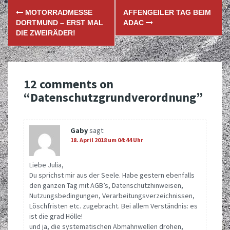
Post
MOTORRADMESSE
AFFENGEILER TAG BEIM
navigation
DORTMUND – ERST MAL
ADAC
DIE ZWEIRÄDER!
12 comments on
“
Datenschutzgrundverordnung
”
Gaby
sagt:
18. April 2018 um 04:44 Uhr
Liebe Julia,
Du sprichst mir aus der Seele. Habe gestern ebenfalls
den ganzen Tag mit AGB’s, Datenschutzhinweisen,
Nutzungsbedingungen, Verarbeitungsverzeichnissen,
Löschfristen etc. zugebracht. Bei allem Verständnis: es
ist die grad Hölle!
und ja, die systematischen Abmahnwellen drohen,