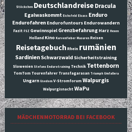
Deutschlandreise
Dracula
Stöckchen
Enduro
Egalwaskommt
Eichsfeld
Elsass
Endurofahren
Endurofuntours
Endurowandern
Grenzbefahrung
Gewinnspiel
Harz
Fazit
FSZ
Hexen
Kino
Holland
Reisen
Kurvenfieber
Masuren
rumänien
Reisetagebuch
Rhein
Sardinien
Schwarzwald
Sicherheitstraining
Tettenborn
Slowenien
Technik
Stefans Endurotraining
TomTom
Tourenfahrer
Transfagarasan
Triumph
Umfallera
Walpurgis
Ungarn
V-Stromforum
Usedom
WaPu
Walpurgisnacht
MÄDCHENMOTORRAD BEI FACEBOOK